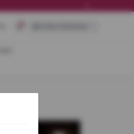
LV
0
IES
ĪPAŠIE PIEDĀVĀJUMI
DEJAS