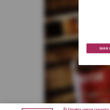
MAN I
Šī tīmekļa vietne izmanto 