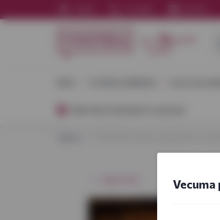
Veikali
Kontakti
Emuārs
VĪNS
STIPRIE DZĒRIENI
ALUS UN SID
PĀRTIKAS PRODUKTU AKCIJAS
Sākums
VYNOTEKA veikalos JAUNUMS īru viskij
Atgriezties
Vecuma 