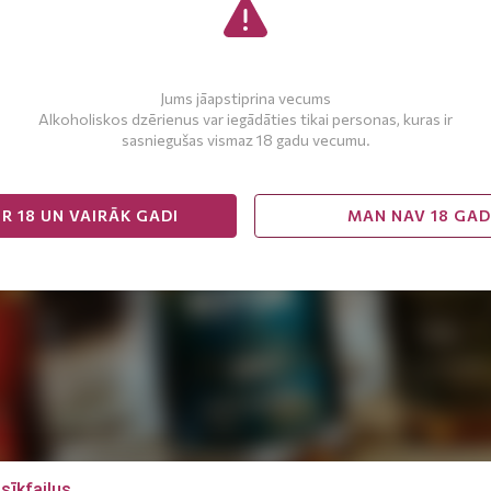
Jums jāapstiprina vecums
Alkoholiskos dzērienus var iegādāties tikai personas, kuras ir
sasniegušas vismaz 18 gadu vecumu.
R 18 UN VAIRĀK GADI
MAN NAV 18 GA
sīkfailus