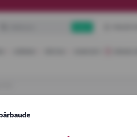
PIESLĒGT
Meklēt
RS
DZĒRIENI
PĀRTIKA
KOMPLEKTI
DĀVANU I
i HYDE!
pārbaude