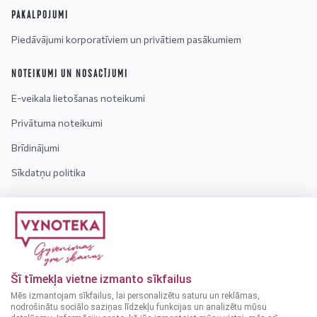
PAKALPOJUMI
Piedāvājumi korporatīviem un privātiem pasākumiem
NOTEIKUMI UN NOSACĪJUMI
E-veikala lietošanas noteikumi
Privātuma noteikumi
Brīdinājumi
Sīkdatņu politika
INFORMĀCIJA
Kontakti
Par mums
Šī tīmekļa vietne izmanto sīkfailus
Bieži uzdotie jautājumi
Mēs izmantojam sīkfailus, lai personalizētu saturu un reklāmas,
nodrošinātu sociālo saziņas līdzekļu funkcijas un analizētu mūsu