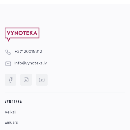
+37120015812
info@vynoteka.lv
VYNOTEKA
Veikali
Emuārs