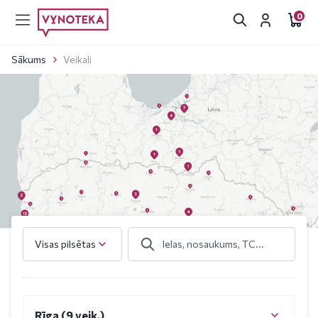
0
Sākums
Veikali
Visas pilsētas
Rīga (9 veik.)