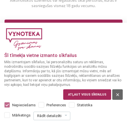
Alkoholiskos dzērienus var iegādāties tikai personas, kuras ir
sasniegušas vismaz 18 gadu vecumu.
MAN IR 18 UN VAIRĀK GADI
MAN NAV 18 GADU
Košļājamā gumija
Košļājamā gumija
ITĀLIJA
ITĀLIJA
Šī tīmekļa vietne izmanto sīkfailus
Black ar citronu un
Black gum ar kanēļa
Mēs izmantojam sīkfailus, lai personalizētu saturu un reklāmas,
piparmētru garšu 17 g
garšu 17 g
nodrošinātu sociālo saziņas līdzekļu funkcijas un analizētu mūsu
datplūsmu. Informāciju par to, kā jūs izmantojat mūsu vietni, mēs arī
kopīgojam ar saviem sociālās saziņas līdzekļu, reklamēšanas un analīzes
partneriem, kuri to var apvienot ar citu informāciju, ko viņiem sniedzat vai ko
viņi apkopo, kad lietojat viņu pakalpojumus.
TIKAI VEIKALOS
TIKAI VEIKALOS
ATĻAUT VISUS SĪKFAILUS
Nepieciešams
Preferences
Statistika
Mārketings
Rādīt detalizēti