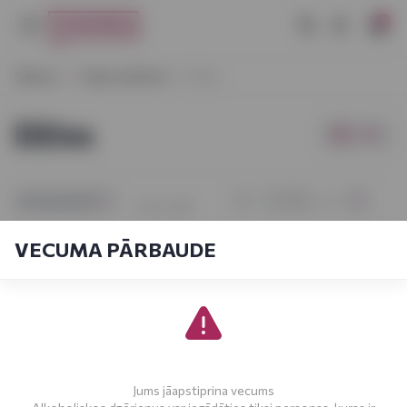
0
Sākums
Stiprie dzērieni
Džins
Džins
Filtri
[sort_by.short]
1
No
5
1-21
No
88
VECUMA PĀRBAUDE
Jums jāapstiprina vecums