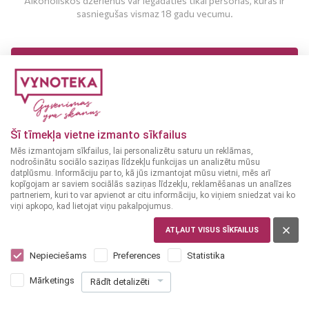
Alkoholiskos dzērienus var iegādāties tikai personas, kuras ir
sasniegušas vismaz 18 gadu vecumu.
MAN IR 18 UN VAIRĀK GADI
MAN NAV 18 GADU
Džins
Džins
SPĀNIJA
JAPĀNA
Šī tīmekļa vietne izmanto sīkfailus
Mom Love Gin džins +
Roku Sakura džins 43%
Mēs izmantojam sīkfailus, lai personalizētu saturu un reklāmas,
glāze 0,7L 37,5%
37.5%
0,7L
43%
nodrošinātu sociālo saziņas līdzekļu funkcijas un analizētu mūsu
datplūsmu. Informāciju par to, kā jūs izmantojat mūsu vietni, mēs arī
kopīgojam ar saviem sociālās saziņas līdzekļu, reklamēšanas un analīzes
26
28
99
99
partneriem, kuri to var apvienot ar citu informāciju, ko viņiem sniedzat vai ko
€
€
viņi apkopo, kad lietojat viņu pakalpojumus.
ATĻAUT VISUS SĪKFAILUS
PIEVIENOT
PIEVIENOT
Nepieciešams
Preferences
Statistika
GROZAM
GROZAM
Mārketings
Rādīt detalizēti