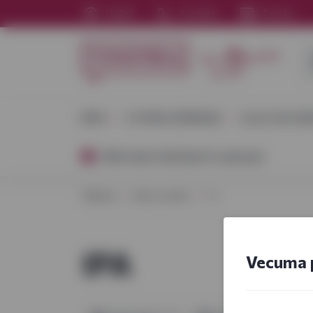
Veikali
Kontakti
Emuārs
VĪNS
STIPRIE DZĒRIENI
ALUS UN SID
PĀRTIKAS PRODUKTU AKCIJAS
Sākums
Alus un sidrs
IPA
IPA
Vecuma 