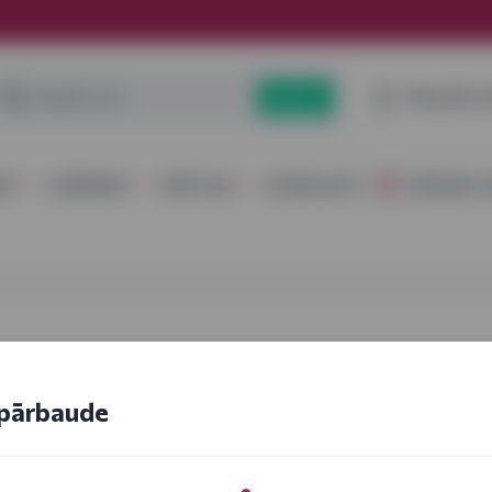
PIESLĒGT
Meklēt
RS
DZĒRIENI
PĀRTIKA
KOMPLEKTI
DĀVANU I
pārbaude