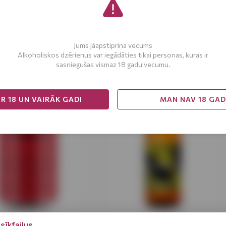
Stiprums
Tilpums
rot
Jums jāapstiprina vecums
1-3
No
3
Alkoholiskos dzērienus var iegādāties tikai personas, kuras ir
sasniegušas vismaz 18 gadu vecumu.
R 18 UN VAIRĀK GADI
MAN NAV 18 GA
sīkfailus