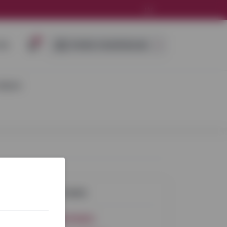
LV
0
IES
ĪPAŠIE PIEDĀVĀJUMI
DEJAS
Sazinies ar mums
+37120015812