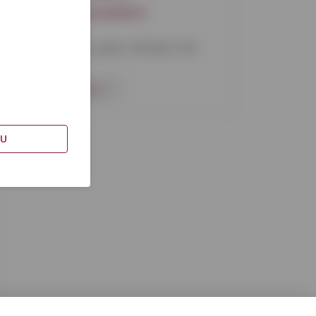
info@vynoteka.lv
Darba laiks
Darba dienās no plkst. 9:00 līdz 17:00
Rakstīt
DU