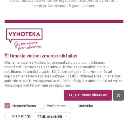
Alkoholiskos dzērienus var iegādāties tikai personas, kuras ir
sasniegušas vismaz 18 gadu vecumu.
MAN IR 18 UN VAIRĀK GADI
MAN NAV 18 GADU
Gaišais alus
Tumšais alus
FRANCIJA
FRANCIJA
Šī tīmekļa vietne izmanto sīkfailus
Grimbergen Rouge
Grimbergen Dubbel
Mēs izmantojam sīkfailus, lai personalizētu saturu un reklāmas,
Intense 0,5 L
5.5%
0,25 L
6.5%
nodrošinātu sociālo saziņas līdzekļu funkcijas un analizētu mūsu
datplūsmu. Informāciju par to, kā jūs izmantojat mūsu vietni, mēs arī
kopīgojam ar saviem sociālās saziņas līdzekļu, reklamēšanas un analīzes
1
1
59
39
partneriem, kuri to var apvienot ar citu informāciju, ko viņiem sniedzat vai ko
€
€
viņi apkopo, kad lietojat viņu pakalpojumus.
+
0
+
0
10
10
[Taras depozīts]
[Taras depozīts]
€
€
ATĻAUT VISUS SĪKFAILUS
Nepieciešams
Preferences
Statistika
PIEVIENOT
PIEVIENOT
Mārketings
Rādīt detalizēti
GROZAM
GROZAM