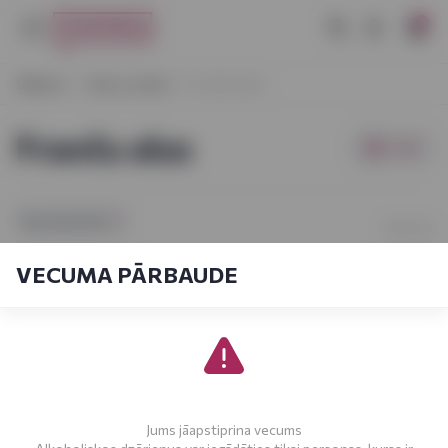
0
Sākums
Alus un sidrs
Franču alus
Franču alus
Filtri
[sort_by.short]
1-6
No
6
VECUMA PĀRBAUDE
Jums jāapstiprina vecums