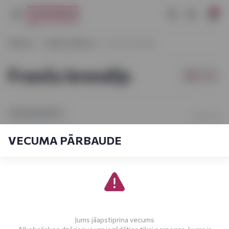
0
Sākums
Stiprie dzērieni
Franču brendijs
Franču brendijs
Filtri
[sort_by.short]
1-13
No
13
VECUMA PĀRBAUDE
Jums jāapstiprina vecums