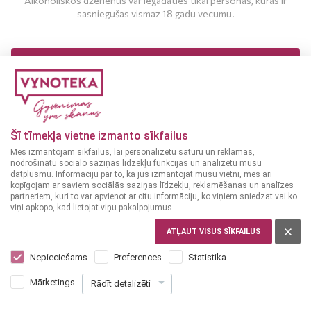
Alkoholiskos dzērienus var iegādāties tikai personas, kuras ir
sasniegušas vismaz 18 gadu vecumu.
MAN IR 18 UN VAIRĀK GADI
MAN NAV 18 GADU
Brendijs
Brendijs
FRANCIJA
FRANCIJA
Šī tīmekļa vietne izmanto sīkfailus
J.P.Chenet Reserve
Koch XO 0,5 L
38%
Mēs izmantojam sīkfailus, lai personalizētu saturu un reklāmas,
Imperiale 0,5 L
38%
nodrošinātu sociālo saziņas līdzekļu funkcijas un analizētu mūsu
datplūsmu. Informāciju par to, kā jūs izmantojat mūsu vietni, mēs arī
kopīgojam ar saviem sociālās saziņas līdzekļu, reklamēšanas un analīzes
10
9
99
99
partneriem, kuri to var apvienot ar citu informāciju, ko viņiem sniedzat vai ko
€
€
viņi apkopo, kad lietojat viņu pakalpojumus.
ATĻAUT VISUS SĪKFAILUS
PIEVIENOT
PIEVIENOT
Nepieciešams
Preferences
Statistika
GROZAM
GROZAM
Mārketings
Rādīt detalizēti