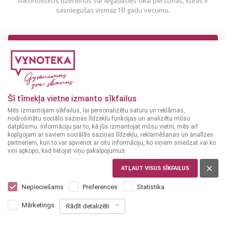
Alkoholiskos dzērienus var iegādāties tikai personas, kuras ir
sasniegušas vismaz 18 gadu vecumu.
MAN IR 18 UN VAIRĀK GADI
MAN NAV 18 GADU
Sardīnes
MAROKA
Šī tīmekļa vietne izmanto sīkfailus
BANDI FOODS
Mēs izmantojam sīkfailus, lai personalizētu saturu un reklāmas,
Konservētas sardīnes
nodrošinātu sociālo saziņas līdzekļu funkcijas un analizētu mūsu
125 g
datplūsmu. Informāciju par to, kā jūs izmantojat mūsu vietni, mēs arī
kopīgojam ar saviem sociālās saziņas līdzekļu, reklamēšanas un analīzes
1
29
partneriem, kuri to var apvienot ar citu informāciju, ko viņiem sniedzat vai ko
€
viņi apkopo, kad lietojat viņu pakalpojumus.
ATĻAUT VISUS SĪKFAILUS
PIEVIENOT
Nepieciešams
Preferences
Statistika
GROZAM
Mārketings
Rādīt detalizēti