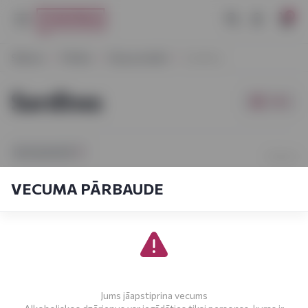
0
Sākums
Pārtika
Zivju produkti
Sardīnes
Sardīnes
Filtri
[sort_by.short]
1-1
No
1
VECUMA PĀRBAUDE
Jums jāapstiprina vecums