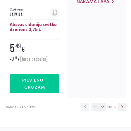
NĀKAMĀ LAPA
Dzērieni
LATVIJA
Abavas cidoniju svētku
dzēriens 0,75 L
5
49
€
+
0
10
[Taras depozīts]
€
PIEVIENOT
GROZAM
Rāda:
1 -
21
No
121
1
No
6