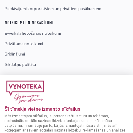
Piedāvājumi korporatīviem un privātiem pasākumiem
NOTEIKUMI UN NOSACĪJUMI
E-veikala lietošanas noteikumi
Privātuma noteikumi
Brīdinājumi
Sīkdatņu politika
INFORMĀCIJA
Kontakti
Par mums
Šī tīmekļa vietne izmanto sīkfailus
Bieži uzdotie jautājumi
Mēs izmantojam sīkfailus, lai personalizētu saturu un reklāmas,
nodrošinātu sociālo saziņas līdzekļu funkcijas un analizētu mūsu
datplūsmu. Informāciju par to, kā jūs izmantojat mūsu vietni, mēs arī
Uzmanību! Alkoholiskos dzērienus var iegādāties tikai
kopīgojam ar saviem sociālās saziņas līdzekļu, reklamēšanas un analīzes