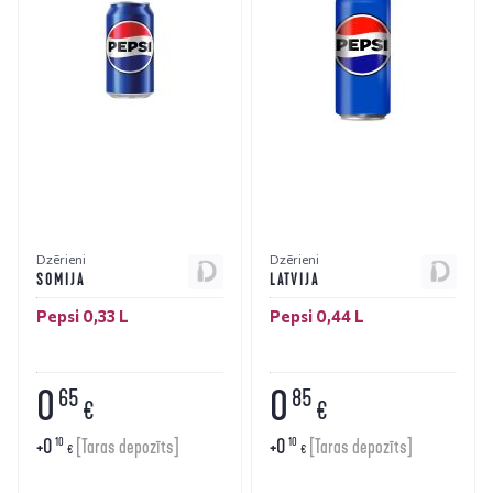
Dzērieni
Dzērieni
SOMIJA
LATVIJA
Pepsi 0,33 L
Pepsi 0,44 L
0
0
65
85
€
€
+
0
+
0
10
10
[Taras depozīts]
[Taras depozīts]
€
€