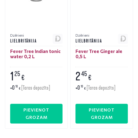
Dzērieni
Dzērieni
LIELBRITĀNIJA
LIELBRITĀNIJA
Fever Tree Indian tonic
Fever Tree Ginger ale
water 0,2 L
0,5 L
1
2
25
45
€
€
+
0
+
0
10
10
[Taras depozīts]
[Taras depozīts]
€
€
PIEVIENOT
PIEVIENOT
GROZAM
GROZAM