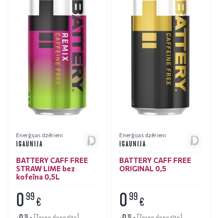
Enerģijas dzērieni
Enerģijas dzērieni
IGAUNIJA
IGAUNIJA
BATTERY CAFF FREE
BATTERY CAFF FREE
STRAW LIME bez
ORIGINAL 0,5
kofeīna 0,5L
0
0
99
99
€
€
+
0
+
0
10
10