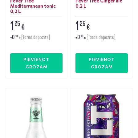
Fever Tree
Fever Tree Ginger ale
Mediterranean tonic
0,2 L
0,2 L
1
1
25
25
€
€
+
0
+
0
10
10
[Taras depozīts]
[Taras depozīts]
€
€
PIEVIENOT
PIEVIENOT
GROZAM
GROZAM