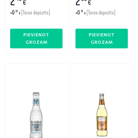
2
2
€
€
+
0
+
0
10
10
[Taras depozīts]
[Taras depozīts]
€
€
PIEVIENOT
PIEVIENOT
GROZAM
GROZAM