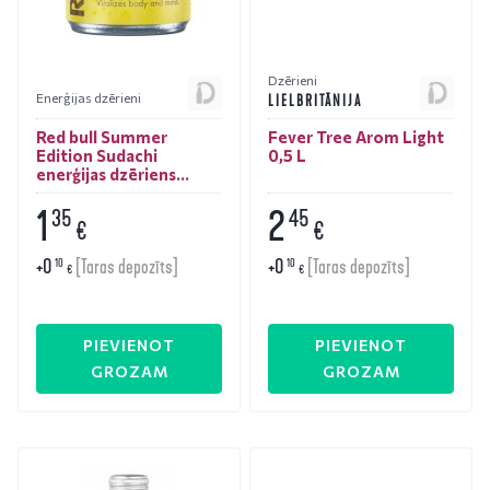
Dzērieni
Enerģijas dzērieni
LIELBRITĀNIJA
Red bull Summer
Fever Tree Arom Light
Edition Sudachi
0,5 L
enerģijas dzēriens
0,25L
1
2
35
45
€
€
+
0
+
0
10
10
[Taras depozīts]
[Taras depozīts]
€
€
PIEVIENOT
PIEVIENOT
GROZAM
GROZAM