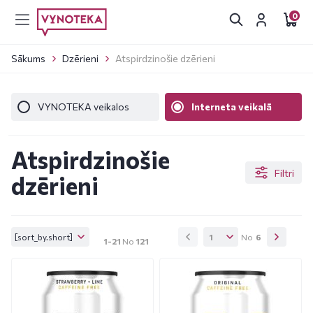
0
Sākums
Dzērieni
Atspirdzinošie dzērieni
VYNOTEKA veikalos
Interneta veikalā
Atspirdzinošie
Filtri
dzērieni
[sort_by.short]
1
No
6
1-21
No
121