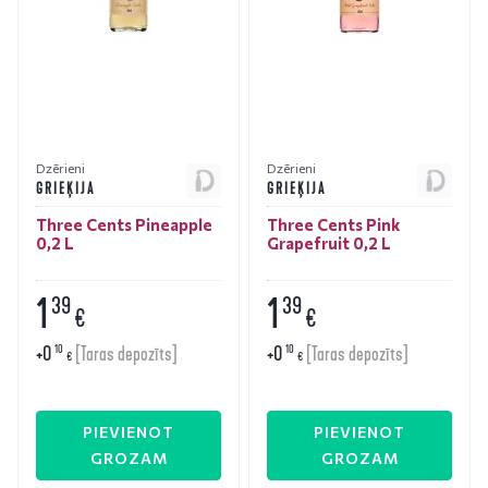
Dzērieni
Dzērieni
GRIEĶIJA
GRIEĶIJA
Three Cents Pineapple
Three Cents Pink
0,2 L
Grapefruit 0,2 L
1
1
39
39
€
€
+
0
+
0
10
10
[Taras depozīts]
[Taras depozīts]
€
€
PIEVIENOT
PIEVIENOT
GROZAM
GROZAM