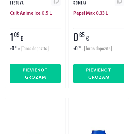
LIETUVA
SOMIJA
Cult Anime Ice 0,5 L
Pepsi Max 0,33 L
1
0
09
65
€
€
+
0
+
0
10
10
[Taras depozīts]
[Taras depozīts]
€
€
PIEVIENOT
PIEVIENOT
GROZAM
GROZAM