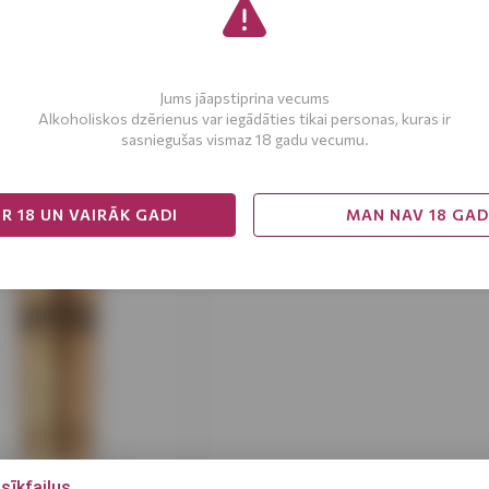
Tilpums
Valsts
Cena
rot
Jums jāapstiprina vecums
1-2
No
2
Alkoholiskos dzērienus var iegādāties tikai personas, kuras ir
sasniegušas vismaz 18 gadu vecumu.
R 18 UN VAIRĀK GADI
MAN NAV 18 GA
sīkfailus