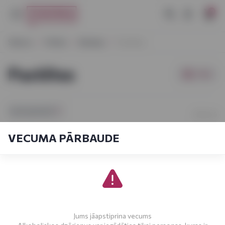
0
Sākums
Pārtika
Bakaleja
Pastētes
Pastētes
Filtri
[sort_by.short]
1-6
No
6
VECUMA PĀRBAUDE
Jums jāapstiprina vecums