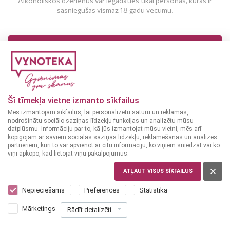
Alkoholiskos dzērienus var iegādāties tikai personas, kuras ir
sasniegušas vismaz 18 gadu vecumu.
MAN IR 18 UN VAIRĀK GADI
MAN NAV 18 GADU
Pastētes
Pastētes
FRANCIJA
SLOVĒNIJA
Šī tīmekļa vietne izmanto sīkfailus
Meditea vīģu ievārījums
Argeta Tuno Siciliana
Mēs izmantojam sīkfailus, lai personalizētu saturu un reklāmas,
90 g
pastēte 95 g
nodrošinātu sociālo saziņas līdzekļu funkcijas un analizētu mūsu
datplūsmu. Informāciju par to, kā jūs izmantojat mūsu vietni, mēs arī
kopīgojam ar saviem sociālās saziņas līdzekļu, reklamēšanas un analīzes
partneriem, kuri to var apvienot ar citu informāciju, ko viņiem sniedzat vai ko
viņi apkopo, kad lietojat viņu pakalpojumus.
TIKAI VEIKALOS
TIKAI VEIKALOS
ATĻAUT VISUS SĪKFAILUS
Nepieciešams
Preferences
Statistika
Mārketings
Rādīt detalizēti