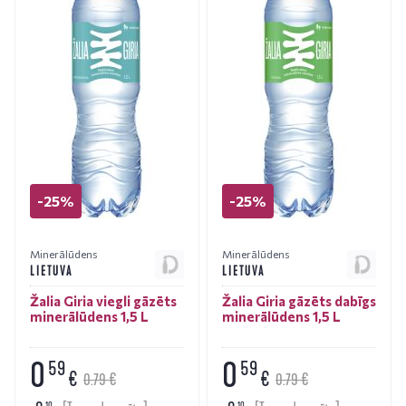
-25%
-25%
Minerālūdens
Minerālūdens
LIETUVA
LIETUVA
Žalia Giria viegli gāzēts
Žalia Giria gāzēts dabīgs
minerālūdens 1,5 L
minerālūdens 1,5 L
0
0
59
59
€
€
0.79 €
0.79 €
10
10