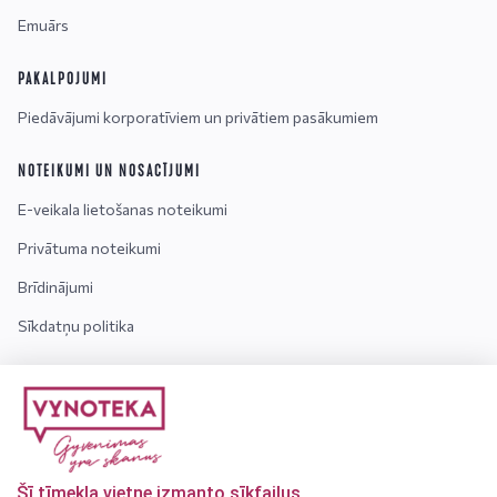
Emuārs
PAKALPOJUMI
Piedāvājumi korporatīviem un privātiem pasākumiem
NOTEIKUMI UN NOSACĪJUMI
E-veikala lietošanas noteikumi
Privātuma noteikumi
Brīdinājumi
Sīkdatņu politika
INFORMĀCIJA
Kontakti
Par mums
Šī tīmekļa vietne izmanto sīkfailus
Bieži uzdotie jautājumi