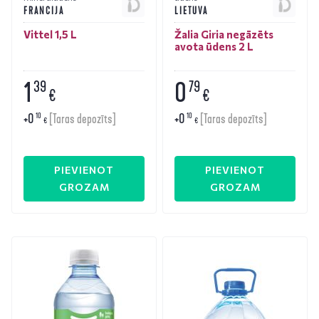
FRANCIJA
LIETUVA
Vittel 1,5 L
Žalia Giria negāzēts
avota ūdens 2 L
1
0
39
79
€
€
+
0
+
0
10
10
[Taras depozīts]
[Taras depozīts]
€
€
PIEVIENOT
PIEVIENOT
GROZAM
GROZAM