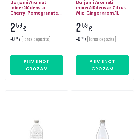
Borjomi Aromati
Borjomi Aromati
minerālūdens ar
minerālūdens ar Citrus
Cherry-Pomegranate
Mix-Ginger arom.1L
aromātu 1L
2
2
59
59
€
€
+
0
+
0
10
10
[Taras depozīts]
[Taras depozīts]
€
€
PIEVIENOT
PIEVIENOT
GROZAM
GROZAM