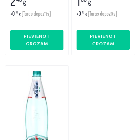
2
1
€
€
+
0
+
0
10
10
[Taras depozīts]
[Taras depozīts]
€
€
PIEVIENOT
PIEVIENOT
GROZAM
GROZAM