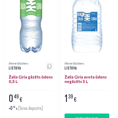
Minerālūdens
Minerālūdens
LIETUVA
LIETUVA
Žalia Giria gāzēts ūdens
Žalia Giria avota ūdens
0,5 L
negāzēts 5 L
0
1
49
39
€
€
+
0
10
[Taras depozīts]
€