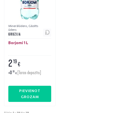
Minerālūdens
,
Gāzēts
ūdens
GRUZIJA
Borjomi 1 L
2
19
€
+
0
10
[Taras depozīts]
€
PIEVIENOT
GROZAM
Rāda:
1 -
19
No
19