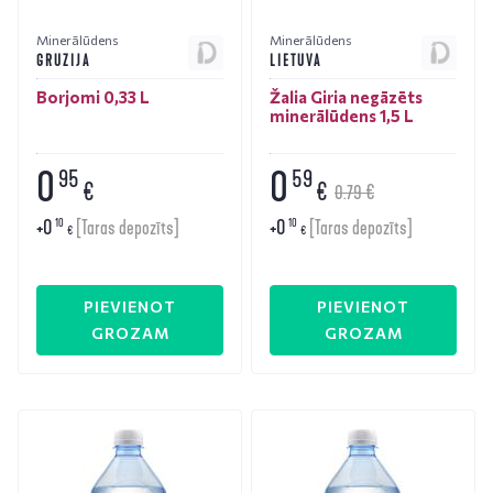
Minerālūdens
Minerālūdens
GRUZIJA
LIETUVA
Borjomi 0,33 L
Žalia Giria negāzēts
minerālūdens 1,5 L
0
0
95
59
€
€
0.79 €
+
0
+
0
10
10
[Taras depozīts]
[Taras depozīts]
€
€
PIEVIENOT
PIEVIENOT
GROZAM
GROZAM