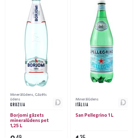
Minerālūdens
,
Gāzēts
ūdens
Minerālūdens
GRUZIJA
ITĀLIJA
Borjomi gāzets
San Pellegrino 1 L
mineralūdens pet
1,25 L
49
35