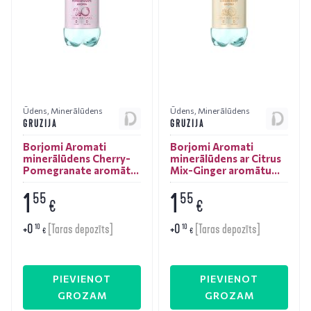
Ūdens
,
Minerālūdens
Ūdens
,
Minerālūdens
GRUZIJA
GRUZIJA
Borjomi Aromati
Borjomi Aromati
minerālūdens Cherry-
minerālūdens ar Citrus
Pomegranate aromātu
Mix-Ginger aromātu
0,5L
0,5L
1
1
55
55
€
€
+
0
+
0
10
10
[Taras depozīts]
[Taras depozīts]
€
€
PIEVIENOT
PIEVIENOT
GROZAM
GROZAM