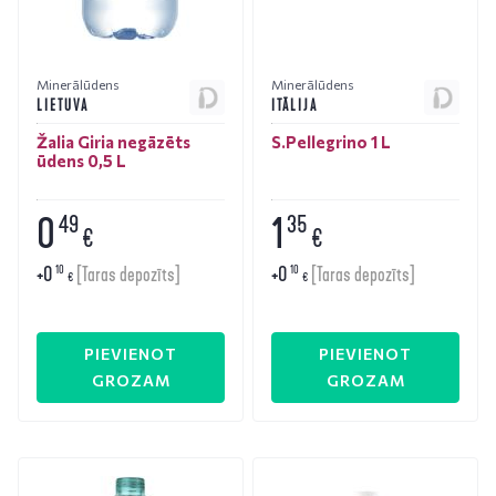
Minerālūdens
Minerālūdens
LIETUVA
ITĀLIJA
Žalia Giria negāzēts
S.Pellegrino 1 L
ūdens 0,5 L
0
1
49
35
€
€
+
0
+
0
10
10
[Taras depozīts]
[Taras depozīts]
€
€
PIEVIENOT
PIEVIENOT
GROZAM
GROZAM