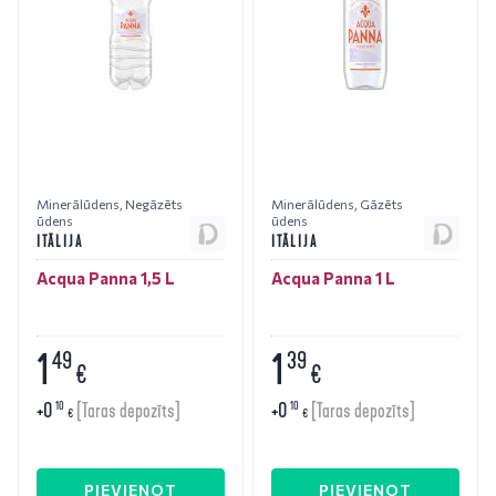
Minerālūdens
,
Negāzēts
Minerālūdens
,
Gāzēts
ūdens
ūdens
ITĀLIJA
ITĀLIJA
Acqua Panna 1,5 L
Acqua Panna 1 L
1
1
49
39
€
€
+
0
+
0
10
10
[Taras depozīts]
[Taras depozīts]
€
€
PIEVIENOT
PIEVIENOT