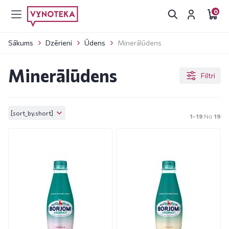
0
Sākums
Dzērieni
Ūdens
Minerālūdens
Minerālūdens
Filtri
[sort_by.short]
1-19
No
19