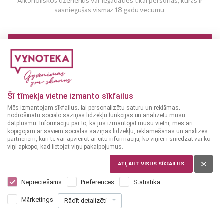
Alkoholiskos dzērienus var iegādāties tikai personas, kuras ir
sasniegušas vismaz 18 gadu vecumu.
Saņem preču un cenu piedāvājumus, rakstot uz sales@vynoteka.lv
vai zvanot uz +371 20015812
MAN IR 18 UN VAIRĀK GADI
Pakalpojumi
MAN NAV 18 GADU
Piedāvājumi korporatīviem un privātiem pasākumiem
Šī tīmekļa vietne izmanto sīkfailus
Mēs izmantojam sīkfailus, lai personalizētu saturu un reklāmas,
nodrošinātu sociālo saziņas līdzekļu funkcijas un analizētu mūsu
datplūsmu. Informāciju par to, kā jūs izmantojat mūsu vietni, mēs arī
kopīgojam ar saviem sociālās saziņas līdzekļu, reklamēšanas un analīzes
partneriem, kuri to var apvienot ar citu informāciju, ko viņiem sniedzat vai ko
viņi apkopo, kad lietojat viņu pakalpojumus.
ATĻAUT VISUS SĪKFAILUS
Nepieciešams
Preferences
Statistika
Mārketings
Rādīt detalizēti