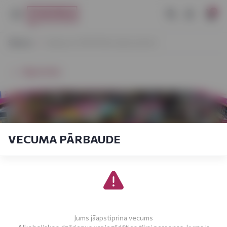
0
Sākums
Vaidavas VYNOTEKA atkal atvērta!
Atgriezties
VECUMA PĀRBAUDE
Jums jāapstiprina vecums