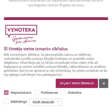
Alkoholiskos dzērienus var iegādāties tikai personas, kuras ir
sasniegušas vismaz 18 gadu vecumu.
Veikali
2022-05-14
Vaidavas VYNOTEKA atkal atvērta!
MAN IR 18 UN VAIRĀK GADI
Beidzot ilgi gaidītā atklāšana - Vaidavas ielas VYNOTEKA
MAN NAV 18 GADU
veikalam!
Šī tīmekļa vietne izmanto sīkfailus
Svētku diena mums - Vaidavas VYNOTEKA atvērta pēc
Mēs izmantojam sīkfailus, lai personalizētu saturu un reklāmas,
rekonstrukcijas! Tiekamies Vaidavas ielā 9B!
nodrošinātu sociālo saziņas līdzekļu funkcijas un analizētu mūsu
datplūsmu. Informāciju par to, kā jūs izmantojat mūsu vietni, mēs arī
kopīgojam ar saviem sociālās saziņas līdzekļu, reklamēšanas un analīzes
partneriem, kuri to var apvienot ar citu informāciju, ko viņiem sniedzat vai ko
viņi apkopo, kad lietojat viņu pakalpojumus.
ATĻAUT VISUS SĪKFAILUS
Saistītās emuāra ziņas
Nepieciešams
Preferences
Statistika
Mārketings
Rādīt detalizēti
Veikali
2025-12-19