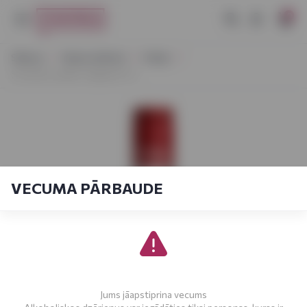
0
Sākums
Stiprie dzērieni
Viskijs
Scottish Leader Original 0,7 L
VECUMA PĀRBAUDE
Jums jāapstiprina vecums