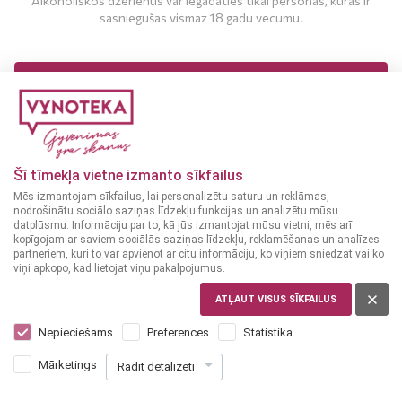
Alkoholiskos dzērienus var iegādāties tikai personas, kuras ir
sasniegušas vismaz 18 gadu vecumu.
MAN IR 18 UN VAIRĀK GADI
MAN NAV 18 GADU
Šī tīmekļa vietne izmanto sīkfailus
Mēs izmantojam sīkfailus, lai personalizētu saturu un reklāmas,
nodrošinātu sociālo saziņas līdzekļu funkcijas un analizētu mūsu
datplūsmu. Informāciju par to, kā jūs izmantojat mūsu vietni, mēs arī
kopīgojam ar saviem sociālās saziņas līdzekļu, reklamēšanas un analīzes
partneriem, kuri to var apvienot ar citu informāciju, ko viņiem sniedzat vai ko
viņi apkopo, kad lietojat viņu pakalpojumus.
ATĻAUT VISUS SĪKFAILUS
LIELBRITĀNIJA
Scottish Leader Original 0,7 L
Nepieciešams
Preferences
Statistika
14
59
Mārketings
Rādīt detalizēti
€