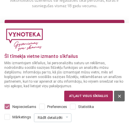
Alkoholiskos dzērienus var iegādāties tikai personas, kuras ir
sasniegušas vismaz 18 gadu vecumu.
MAN IR 18 UN VAIRĀK GADI
MAN NAV 18 GADU
Šī tīmekļa vietne izmanto sīkfailus
Mēs izmantojam sīkfailus, lai personalizētu saturu un reklāmas,
nodrošinātu sociālo saziņas līdzekļu funkcijas un analizētu mūsu
datplūsmu. Informāciju par to, kā jūs izmantojat mūsu vietni, mēs arī
kopīgojam ar saviem sociālās saziņas līdzekļu, reklamēšanas un analīzes
partneriem, kuri to var apvienot ar citu informāciju, ko viņiem sniedzat vai ko
viņi apkopo, kad lietojat viņu pakalpojumus.
ATĻAUT VISUS SĪKFAILUS
LATVIJA
Rīgas Šampanietis Bruts 0,2 L
Nepieciešams
Preferences
Statistika
1
89
Mārketings
Rādīt detalizēti
€