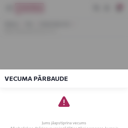
0
Sākums
Vīns
Dzirkstošais vīns
Rīgas Šampanietis Bruts 0,2 L
VECUMA PĀRBAUDE
Jums jāapstiprina vecums