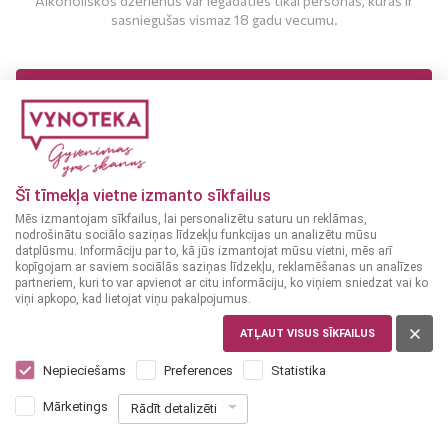
Alkoholiskos dzērienus var iegādāties tikai personas, kuras ir
sasniegušas vismaz 18 gadu vecumu.
MAN IR 18 UN VAIRĀK GADI
MAN NAV 18 GADU
Šī tīmekļa vietne izmanto sīkfailus
Mēs izmantojam sīkfailus, lai personalizētu saturu un reklāmas,
nodrošinātu sociālo saziņas līdzekļu funkcijas un analizētu mūsu
datplūsmu. Informāciju par to, kā jūs izmantojat mūsu vietni, mēs arī
kopīgojam ar saviem sociālās saziņas līdzekļu, reklamēšanas un analīzes
partneriem, kuri to var apvienot ar citu informāciju, ko viņiem sniedzat vai ko
viņi apkopo, kad lietojat viņu pakalpojumus.
ATĻAUT VISUS SĪKFAILUS
LATVIJA
Labietis Soho Švītiņš 0,44 L
Nepieciešams
Preferences
Statistika
2
45
Mārketings
Rādīt detalizēti
€