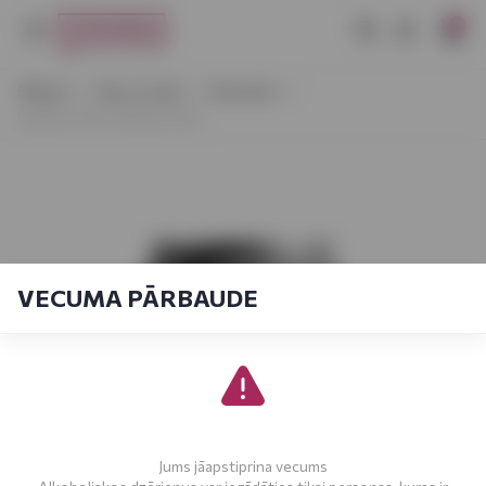
0
Sākums
Alus un sidrs
Amat alus
Labietis Soho Švītiņš 0,44 L
VECUMA PĀRBAUDE
Jums jāapstiprina vecums