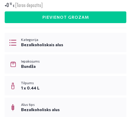
+
0
10
[Taras depozīts]
€
PIEVIENOT GROZAM
Kategorija
Bezalkoholiskais alus
Iepakojums
Bundža
Tilpums
1 x 0.44 L
Alus tips
Bezalkoholisks alus