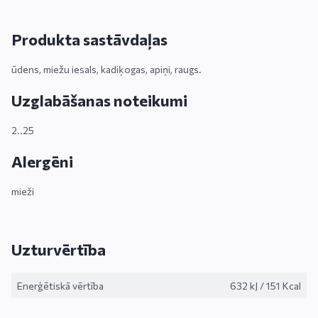
Produkta sastāvdaļas
ūdens, miežu iesals, kadiķogas, apiņi, raugs.
Uzglabāšanas noteikumi
2..25
Alergēni
mieži
Uzturvērtība
Enerģētiskā vērtība
632 kJ
/
151 Kcal