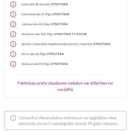
Jomas iela 46, Jūrmala,
VYNOTEKA
Kalnciema iela 41, Rīga,
VYNOTEKA
Lietuvas iela 44, Eleja,
VYNOTEKA
Maskavas iela 400, Rīga,
VYNOTEKA TC ZOOM
Saločiai–Grenctāles robežkontroles punkts, Grenctāle,
VYNOTEKA
Stirnu iela 26, Rīga,
VYNOTEKA
Vaidavas iela 9 B, Rīga,
VYNOTEKA
Faktiskais preču daudzums veikalos var atšķirties no
norādītā.
Uzmanību! Alkoholiskos dzērienus var iegādāties tikai
personas, kuras ir sasniegušas vismaz 18 gadu vecumu.