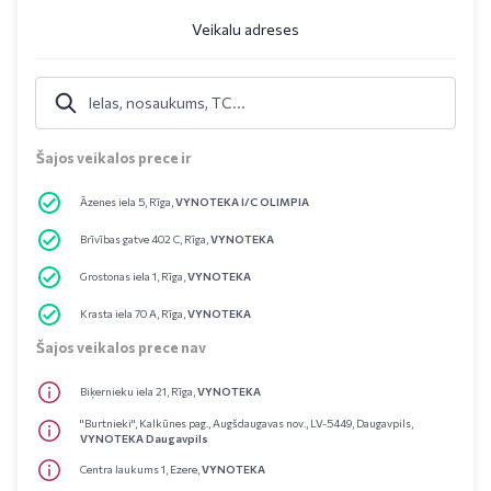
Veikalu adreses
Šajos veikalos prece ir
Āzenes iela 5, Rīga,
VYNOTEKA I/C OLIMPIA
Brīvības gatve 402 C, Rīga,
VYNOTEKA
Grostonas iela 1, Rīga,
VYNOTEKA
Krasta iela 70 A, Rīga,
VYNOTEKA
Šajos veikalos prece nav
Biķernieku iela 21, Rīga,
VYNOTEKA
"Burtnieki", Kalkūnes pag., Augšdaugavas nov., LV-5449, Daugavpils,
VYNOTEKA Daugavpils
Centra laukums 1, Ezere,
VYNOTEKA