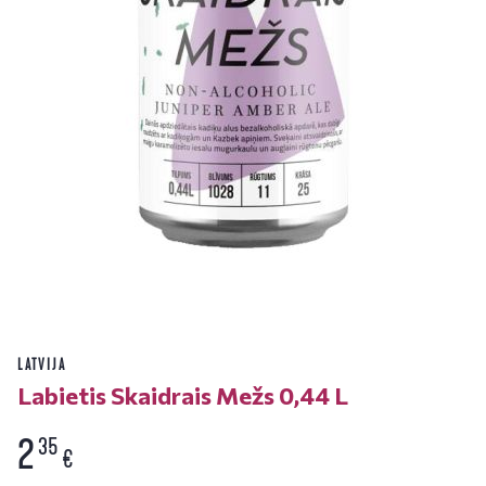
LATVIJA
Labietis Skaidrais Mežs 0,44 L
2
35
€