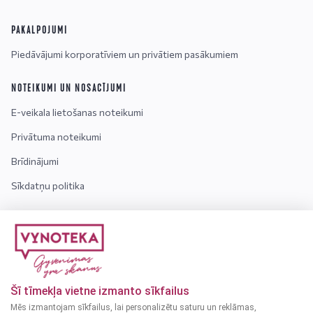
PAKALPOJUMI
Piedāvājumi korporatīviem un privātiem pasākumiem
NOTEIKUMI UN NOSACĪJUMI
E-veikala lietošanas noteikumi
Privātuma noteikumi
Brīdinājumi
Sīkdatņu politika
INFORMĀCIJA
Kontakti
Par mums
Šī tīmekļa vietne izmanto sīkfailus
Bieži uzdotie jautājumi
Mēs izmantojam sīkfailus, lai personalizētu saturu un reklāmas,