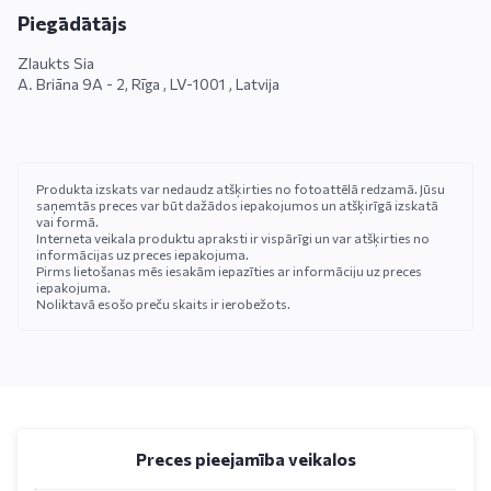
Piegādātājs
Zlaukts Sia
A. Briāna 9A - 2, Rīga , LV-1001 , Latvija
Produkta izskats var nedaudz atšķirties no fotoattēlā redzamā. Jūsu
saņemtās preces var būt dažādos iepakojumos un atšķirīgā izskatā
vai formā.
Interneta veikala produktu apraksti ir vispārīgi un var atšķirties no
informācijas uz preces iepakojuma.
Pirms lietošanas mēs iesakām iepazīties ar informāciju uz preces
iepakojuma.
Noliktavā esošo preču skaits ir ierobežots.
Preces pieejamība veikalos