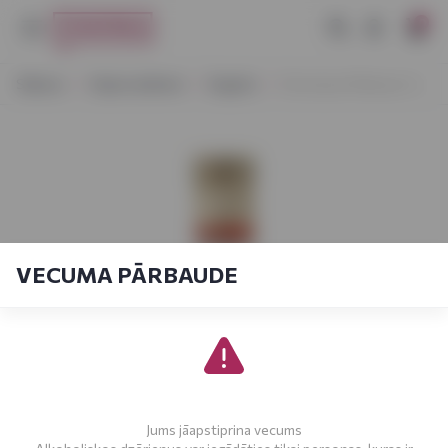
0
Sākums
Stiprie dzērieni
Degvīns
Khortytsa Platinum 1 L
VECUMA PĀRBAUDE
Jums jāapstiprina vecums