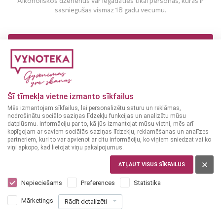
Alkoholiskos dzērienus var iegādāties tikai personas, kuras ir
sasniegušas vismaz 18 gadu vecumu.
MAN IR 18 UN VAIRĀK GADI
MAN NAV 18 GADU
Šī tīmekļa vietne izmanto sīkfailus
Mēs izmantojam sīkfailus, lai personalizētu saturu un reklāmas,
nodrošinātu sociālo saziņas līdzekļu funkcijas un analizētu mūsu
datplūsmu. Informāciju par to, kā jūs izmantojat mūsu vietni, mēs arī
kopīgojam ar saviem sociālās saziņas līdzekļu, reklamēšanas un analīzes
partneriem, kuri to var apvienot ar citu informāciju, ko viņiem sniedzat vai ko
viņi apkopo, kad lietojat viņu pakalpojumus.
UKRAINA
Khortytsa Platinum 1 L
ATĻAUT VISUS SĪKFAILUS
Nepieciešams
Preferences
Statistika
16
99
€
Mārketings
Rādīt detalizēti