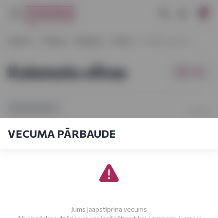
0
Sākums
Pārtika
Bakaleja
Olīvas
Kalamata olīvas
Kalamata olīvas
Filtri
[sort_by.short]
1-1
No
1
VECUMA PĀRBAUDE
Jums jāapstiprina vecums