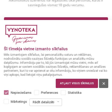
Alkoholiskos dzērienus var iegādāties tikai personas, kuras ir
sasniegušas vismaz 18 gadu vecumu.
MAN IR 18 UN VAIRĀK GADI
MAN NAV 18 GADU
Kalamata olīvas
GRIEĶIJA
Šī tīmekļa vietne izmanto sīkfailus
Ilida Kalamata Oregano
Mēs izmantojam sīkfailus, lai personalizētu saturu un reklāmas,
150 g
nodrošinātu sociālo saziņas līdzekļu funkcijas un analizētu mūsu
datplūsmu. Informāciju par to, kā jūs izmantojat mūsu vietni, mēs arī
kopīgojam ar saviem sociālās saziņas līdzekļu, reklamēšanas un analīzes
1
99
partneriem, kuri to var apvienot ar citu informāciju, ko viņiem sniedzat vai ko
€
viņi apkopo, kad lietojat viņu pakalpojumus.
ATĻAUT VISUS SĪKFAILUS
PIEVIENOT
Nepieciešams
Preferences
Statistika
GROZAM
Mārketings
Rādīt detalizēti