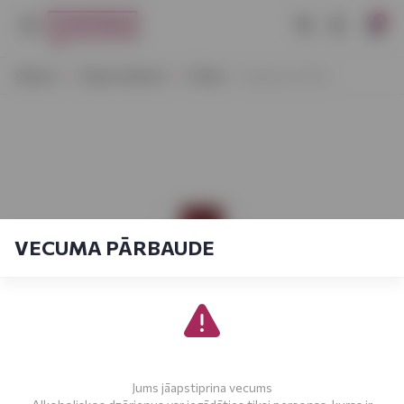
0
Sākums
Stiprie dzērieni
Viskijs
Jameson 0,35 L
VECUMA PĀRBAUDE
Jums jāapstiprina vecums