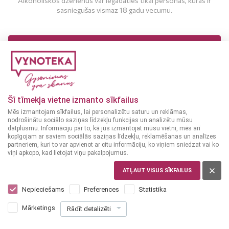
Alkoholiskos dzērienus var iegādāties tikai personas, kuras ir
sasniegušas vismaz 18 gadu vecumu.
MAN IR 18 UN VAIRĀK GADI
MAN NAV 18 GADU
Šī tīmekļa vietne izmanto sīkfailus
Mēs izmantojam sīkfailus, lai personalizētu saturu un reklāmas,
nodrošinātu sociālo saziņas līdzekļu funkcijas un analizētu mūsu
datplūsmu. Informāciju par to, kā jūs izmantojat mūsu vietni, mēs arī
kopīgojam ar saviem sociālās saziņas līdzekļu, reklamēšanas un analīzes
partneriem, kuri to var apvienot ar citu informāciju, ko viņiem sniedzat vai ko
viņi apkopo, kad lietojat viņu pakalpojumus.
ĪRIJA
Jameson 0,35 L
ATĻAUT VISUS SĪKFAILUS
Nepieciešams
Preferences
Statistika
12
89
€
Mārketings
Rādīt detalizēti