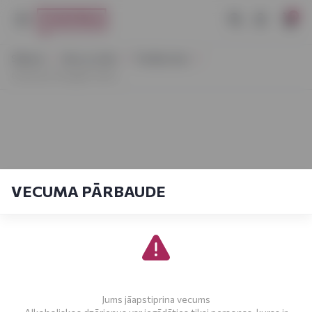
0
Sākums
Alus un sidrs
Tumšais alus
Guinness Draught 0,44 L
VECUMA PĀRBAUDE
Jums jāapstiprina vecums