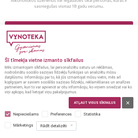
Alkoholiskos dzērienus var iegādāties tikai personas, kuras ir
sasniegušas vismaz 18 gadu vecumu.
MAN IR 18 UN VAIRĀK GADI
MAN NAV 18 GADU
Šī tīmekļa vietne izmanto sīkfailus
Mēs izmantojam sīkfailus, lai personalizētu saturu un reklāmas,
nodrošinātu sociālo saziņas līdzekļu funkcijas un analizētu mūsu
datplūsmu. Informāciju par to, kā jūs izmantojat mūsu vietni, mēs arī
kopīgojam ar saviem sociālās saziņas līdzekļu, reklamēšanas un analīzes
partneriem, kuri to var apvienot ar citu informāciju, ko viņiem sniedzat vai ko
viņi apkopo, kad lietojat viņu pakalpojumus.
ATĻAUT VISUS SĪKFAILUS
ĪRIJA
Guinness Draught 0,44 L
Nepieciešams
Preferences
Statistika
2
35
Mārketings
Rādīt detalizēti
€