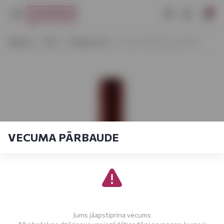
0
Sākums
Vīns
Klasisks vīns
Fuchs Chardonnay 0,75 L
VECUMA PĀRBAUDE
Jums jāapstiprina vecums