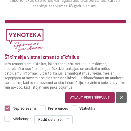
Alkoholiskos dzērienus var iegādāties tikai personas, kuras ir
sasniegušas vismaz 18 gadu vecumu.
MAN IR 18 UN VAIRĀK GADI
MAN NAV 18 GADU
Šī tīmekļa vietne izmanto sīkfailus
Mēs izmantojam sīkfailus, lai personalizētu saturu un reklāmas,
nodrošinātu sociālo saziņas līdzekļu funkcijas un analizētu mūsu
datplūsmu. Informāciju par to, kā jūs izmantojat mūsu vietni, mēs arī
kopīgojam ar saviem sociālās saziņas līdzekļu, reklamēšanas un analīzes
partneriem, kuri to var apvienot ar citu informāciju, ko viņiem sniedzat vai ko
viņi apkopo, kad lietojat viņu pakalpojumus.
AUSTRIEŠU
Fuchs Chardonnay 0,75 L
ATĻAUT VISUS SĪKFAILUS
Nepieciešams
Preferences
Statistika
7
29
€
Mārketings
Rādīt detalizēti