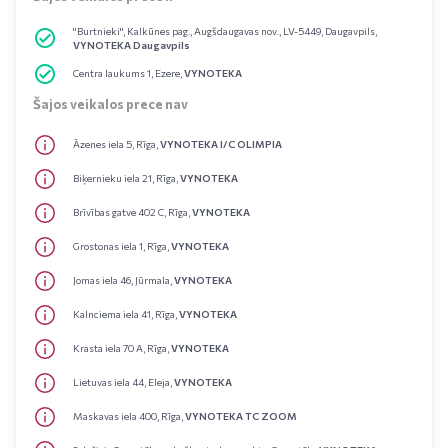
"Burtnieki", Kalkūnes pag., Augšdaugavas nov., LV-5449, Daugavpils,
VYNOTEKA Daugavpils
Centra laukums 1, Ezere,
VYNOTEKA
Šajos veikalos prece nav
Āzenes iela 5, Rīga,
VYNOTEKA I/C OLIMPIA
Biķernieku iela 21, Rīga,
VYNOTEKA
Brīvības gatve 402 C, Rīga,
VYNOTEKA
Grostonas iela 1, Rīga,
VYNOTEKA
Jomas iela 46, Jūrmala,
VYNOTEKA
Kalnciema iela 41, Rīga,
VYNOTEKA
Krasta iela 70 A, Rīga,
VYNOTEKA
Lietuvas iela 44, Eleja,
VYNOTEKA
Maskavas iela 400, Rīga,
VYNOTEKA TC ZOOM