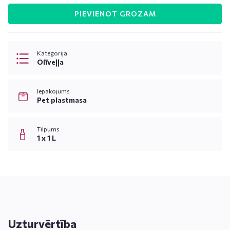
PIEVIENOT GROZAM
Kategorija
Olīveļļa
Iepakojums
Pet plastmasa
Tilpums
1 x 1 L
Uzturvērtība