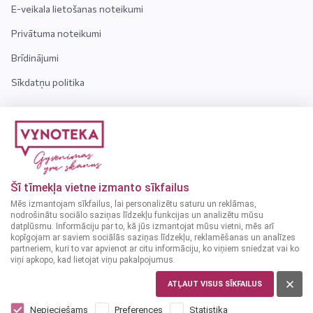
E-veikala lietošanas noteikumi
Privātuma noteikumi
Brīdinājumi
Sīkdatņu politika
INFORMĀCIJA
Kontakti
Par mums
Šī tīmekļa vietne izmanto sīkfailus
Bieži uzdotie jautājumi
Mēs izmantojam sīkfailus, lai personalizētu saturu un reklāmas,
nodrošinātu sociālo saziņas līdzekļu funkcijas un analizētu mūsu
datplūsmu. Informāciju par to, kā jūs izmantojat mūsu vietni, mēs arī
Uzmanību! Alkoholiskos dzērienus var iegādāties tikai
kopīgojam ar saviem sociālās saziņas līdzekļu, reklamēšanas un analīzes
personas, kuras ir sasniegušas vismaz 18 gadu vecumu.
partneriem, kuri to var apvienot ar citu informāciju, ko viņiem sniedzat vai ko
viņi apkopo, kad lietojat viņu pakalpojumus.
ATĻAUT VISUS SĪKFAILUS
Nepieciešams
Preferences
Statistika