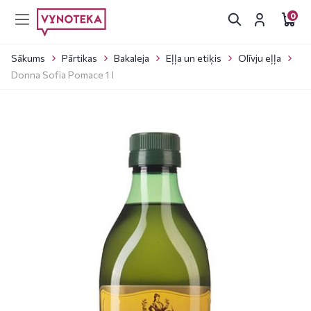
0
Sākums
Pārtikas
Bakaleja
Eļļa un etiķis
Olīvju eļļa
Donna Sofia Pomace 1 l