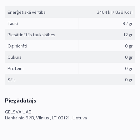
Enerģētiskā vērtība
3404 kJ
/
828 Kcal
Tauki
92 gr
Piesātinātās taukskābes
12 gr
Ogļhidrāti
0 gr
Cukurs
0 gr
Proteīni
0 gr
Sāls
0 gr
Piegādātājs
GELSVA UAB
Liepkalnio 97B, Vilnius , LT-02121 , Lietuva