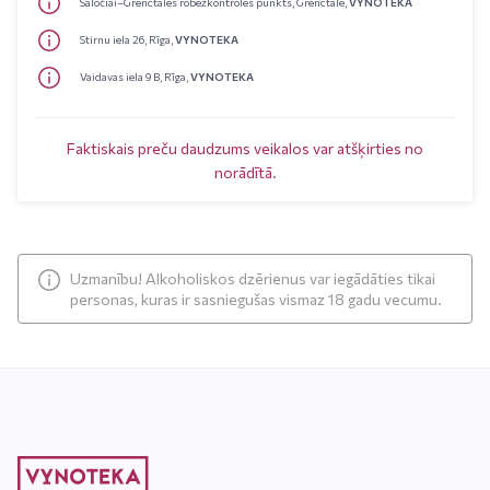
Saločiai–Grenctāles robežkontroles punkts, Grenctāle,
VYNOTEKA
Stirnu iela 26, Rīga,
VYNOTEKA
Vaidavas iela 9 B, Rīga,
VYNOTEKA
Faktiskais preču daudzums veikalos var atšķirties no
norādītā.
Uzmanību! Alkoholiskos dzērienus var iegādāties tikai
personas, kuras ir sasniegušas vismaz 18 gadu vecumu.