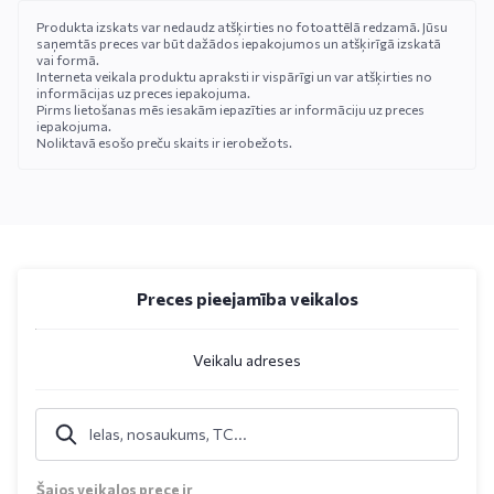
Produkta izskats var nedaudz atšķirties no fotoattēlā redzamā. Jūsu
saņemtās preces var būt dažādos iepakojumos un atšķirīgā izskatā
vai formā.
Interneta veikala produktu apraksti ir vispārīgi un var atšķirties no
informācijas uz preces iepakojuma.
Pirms lietošanas mēs iesakām iepazīties ar informāciju uz preces
iepakojuma.
Noliktavā esošo preču skaits ir ierobežots.
Preces pieejamība veikalos
Veikalu adreses
Šajos veikalos prece ir