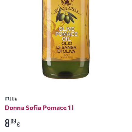
ITĀLIJA
Donna Sofia Pomace 1 l
8
99
€