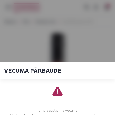
0
Sākums
Vīns
Klasisks vīns
Canti Rosato 0,75 l
VECUMA PĀRBAUDE
Jums jāapstiprina vecums