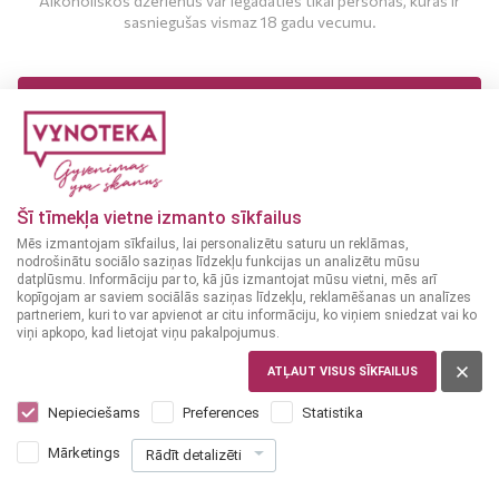
Alkoholiskos dzērienus var iegādāties tikai personas, kuras ir
sasniegušas vismaz 18 gadu vecumu.
MAN IR 18 UN VAIRĀK GADI
MAN NAV 18 GADU
Šī tīmekļa vietne izmanto sīkfailus
Mēs izmantojam sīkfailus, lai personalizētu saturu un reklāmas,
nodrošinātu sociālo saziņas līdzekļu funkcijas un analizētu mūsu
datplūsmu. Informāciju par to, kā jūs izmantojat mūsu vietni, mēs arī
kopīgojam ar saviem sociālās saziņas līdzekļu, reklamēšanas un analīzes
partneriem, kuri to var apvienot ar citu informāciju, ko viņiem sniedzat vai ko
viņi apkopo, kad lietojat viņu pakalpojumus.
ITĀLIJA
Canti Rosato 0,75 l
ATĻAUT VISUS SĪKFAILUS
Nepieciešams
Preferences
Statistika
4
49
€
Mārketings
Rādīt detalizēti