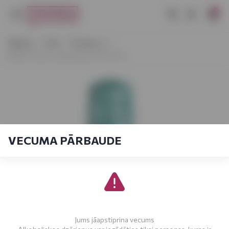
0
Sākums
Vīns
Prosecco
Brilla Prosecco Spumante DOC 0,2 L
VECUMA PĀRBAUDE
Jums jāapstiprina vecums