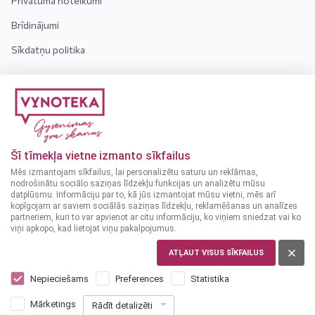
Privātuma noteikumi
Brīdinājumi
Sīkdatņu politika
INFORMĀCIJA
Kontakti
Par mums
Šī tīmekļa vietne izmanto sīkfailus
Bieži uzdotie jautājumi
Mēs izmantojam sīkfailus, lai personalizētu saturu un reklāmas,
nodrošinātu sociālo saziņas līdzekļu funkcijas un analizētu mūsu
datplūsmu. Informāciju par to, kā jūs izmantojat mūsu vietni, mēs arī
Uzmanību! Alkoholiskos dzērienus var iegādāties tikai
kopīgojam ar saviem sociālās saziņas līdzekļu, reklamēšanas un analīzes
personas, kuras ir sasniegušas vismaz 18 gadu vecumu.
partneriem, kuri to var apvienot ar citu informāciju, ko viņiem sniedzat vai ko
viņi apkopo, kad lietojat viņu pakalpojumus.
ATĻAUT VISUS SĪKFAILUS
Nepieciešams
Preferences
Statistika
© 2024 VYNOTEKA - Visas tiesības aizsargātas
Mārketings
Rādīt detalizēti