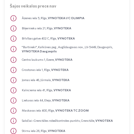
Šajos veikalos prece nav
Āzenes iela 5, Rīga,
VYNOTEKA I/C OLIMPIA
Biķernieku iela 21, Rīga,
VYNOTEKA
Brīvības gatve 402 C, Rīga,
VYNOTEKA
"Burtnieki", Kalkūnes pag., Augšdaugavas nov., LV-5449, Daugavpils,
VYNOTEKA Daugavpils
Centra laukums 1, Ezere,
VYNOTEKA
Grostonas iela 1, Rīga,
VYNOTEKA
Jomas iela 46, Jūrmala,
VYNOTEKA
Kalnciema iela 41, Rīga,
VYNOTEKA
Lietuvas iela 44, Eleja,
VYNOTEKA
Maskavas iela 400, Rīga,
VYNOTEKA TC ZOOM
Saločiai–Grenctāles robežkontroles punkts, Grenctāle,
VYNOTEKA
Stirnu iela 26, Rīga,
VYNOTEKA