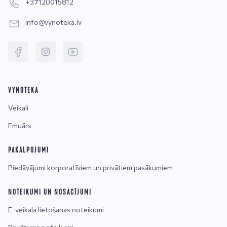
+37120015812
info@vynoteka.lv
VYNOTEKA
Veikali
Emuārs
PAKALPOJUMI
Piedāvājumi korporatīviem un privātiem pasākumiem
NOTEIKUMI UN NOSACĪJUMI
E-veikala lietošanas noteikumi