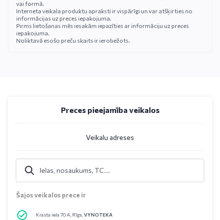
vai formā.
Interneta veikala produktu apraksti ir vispārīgi un var atšķirties no
informācijas uz preces iepakojuma.
Pirms lietošanas mēs iesakām iepazīties ar informāciju uz preces
iepakojuma.
Noliktavā esošo preču skaits ir ierobežots.
Preces pieejamība veikalos
Veikalu adreses
Šajos veikalos prece ir
Krasta iela 70 A, Rīga,
VYNOTEKA