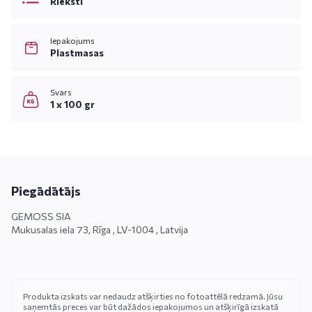
Rieksti
Iepakojums
Plastmasas
Svars
1 x 100 gr
Piegādātājs
GEMOSS SIA
Mukusalas iela 73, Rīga , LV-1004 , Latvija
Produkta izskats var nedaudz atšķirties no fotoattēlā redzamā. Jūsu
saņemtās preces var būt dažādos iepakojumos un atšķirīgā izskatā