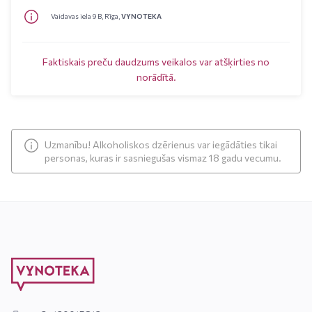
Vaidavas iela 9 B, Rīga,
VYNOTEKA
Faktiskais preču daudzums veikalos var atšķirties no
norādītā.
Uzmanību! Alkoholiskos dzērienus var iegādāties tikai
personas, kuras ir sasniegušas vismaz 18 gadu vecumu.