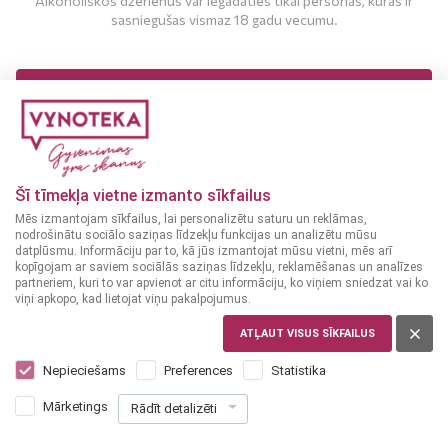
Alkoholiskos dzērienus var iegādāties tikai personas, kuras ir
sasniegušas vismaz 18 gadu vecumu.
MAN IR 18 UN VAIRĀK GADI
MAN NAV 18 GADU
Šī tīmekļa vietne izmanto sīkfailus
Mēs izmantojam sīkfailus, lai personalizētu saturu un reklāmas,
nodrošinātu sociālo saziņas līdzekļu funkcijas un analizētu mūsu
datplūsmu. Informāciju par to, kā jūs izmantojat mūsu vietni, mēs arī
kopīgojam ar saviem sociālās saziņas līdzekļu, reklamēšanas un analīzes
partneriem, kuri to var apvienot ar citu informāciju, ko viņiem sniedzat vai ko
viņi apkopo, kad lietojat viņu pakalpojumus.
ATĻAUT VISUS SĪKFAILUS
SPĀNIJA, RIOJA
Beronia Mazuelo Reserva 0,75 L
Nepieciešams
Preferences
Statistika
16
99
Mārketings
Rādīt detalizēti
€