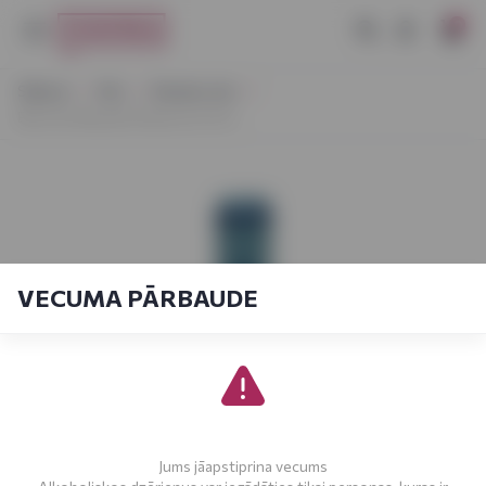
0
Sākums
Vīns
Klasisks vīns
Beronia Mazuelo Reserva 0,75 L
VECUMA PĀRBAUDE
Jums jāapstiprina vecums