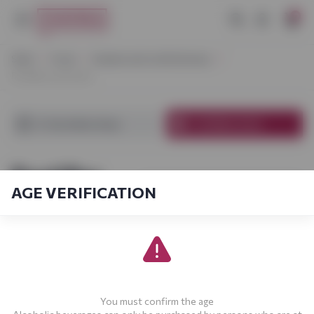
0
Start
Food
Sweets and confectionery
Pastilles and mints
In Vynoteka shops
In Online store
Pastilles
AGE VERIFICATION
[products_filter.show_filter]
and mints
[sort_by.short]
1-3
From
3
You must confirm the age