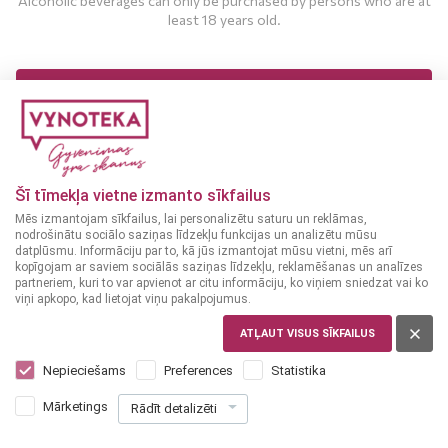
Alcoholic beverages can only be purchased by persons who are at
least 18 years old.
MAN IR 18 UN VAIRĀK GADI
MAN NAV 18 GADU
Šī tīmekļa vietne izmanto sīkfailus
Mēs izmantojam sīkfailus, lai personalizētu saturu un reklāmas,
nodrošinātu sociālo saziņas līdzekļu funkcijas un analizētu mūsu
datplūsmu. Informāciju par to, kā jūs izmantojat mūsu vietni, mēs arī
kopīgojam ar saviem sociālās saziņas līdzekļu, reklamēšanas un analīzes
partneriem, kuri to var apvienot ar citu informāciju, ko viņiem sniedzat vai ko
viņi apkopo, kad lietojat viņu pakalpojumus.
Pastilles and mints
Pastilles and mints
USA
USA
ATĻAUT VISUS SĪKFAILUS
Barkleys peppermint
Barkleys 50 g
flavor lozenges 50 g
Nepieciešams
Preferences
Statistika
Mārketings
Rādīt detalizēti
1
1
99
99
€
€