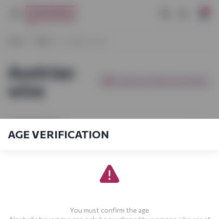
0
Start
Wine
Austrian wine
Austrian
[products_filter.show_filter]
wine
[sort_by.short]
1-3
From
3
AGE VERIFICATION
You must confirm the age