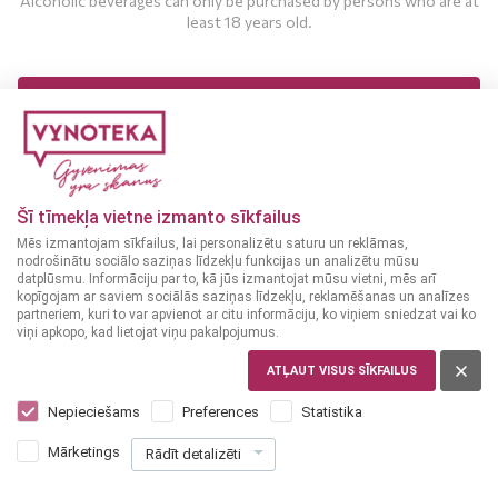
Alcoholic beverages can only be purchased by persons who are at
least 18 years old.
MAN IR 18 UN VAIRĀK GADI
MAN NAV 18 GADU
Šī tīmekļa vietne izmanto sīkfailus
Dry wine
Dry wine
AUSTRIA
AUSTRIA
Mēs izmantojam sīkfailus, lai personalizētu saturu un reklāmas,
nodrošinātu sociālo saziņas līdzekļu funkcijas un analizētu mūsu
Villa Hass Gruner
Villa Haas Riesling
datplūsmu. Informāciju par to, kā jūs izmantojat mūsu vietni, mēs arī
Veltlliner 0,75 L
12.5%
0,75 L
12.5%
kopīgojam ar saviem sociālās saziņas līdzekļu, reklamēšanas un analīzes
partneriem, kuri to var apvienot ar citu informāciju, ko viņiem sniedzat vai ko
viņi apkopo, kad lietojat viņu pakalpojumus.
9
9
19
19
€
€
ATĻAUT VISUS SĪKFAILUS
Nepieciešams
Preferences
Statistika
ADD TO CART
ADD TO CART
Mārketings
Rādīt detalizēti