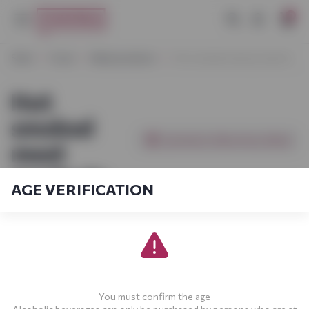
0
Start
Food
Meat products
Hot smoked meat products
Hot
smoked
[products_filter.show_filter]
meat
products
AGE VERIFICATION
You must confirm the age