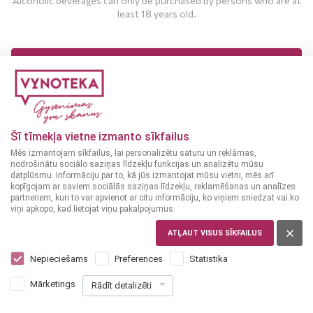
Alcoholic beverages can only be purchased by persons who are at
least 18 years old.
MAN IR 18 UN VAIRĀK GADI
MAN NAV 18 GADU
Šī tīmekļa vietne izmanto sīkfailus
Mēs izmantojam sīkfailus, lai personalizētu saturu un reklāmas,
nodrošinātu sociālo saziņas līdzekļu funkcijas un analizētu mūsu
datplūsmu. Informāciju par to, kā jūs izmantojat mūsu vietni, mēs arī
kopīgojam ar saviem sociālās saziņas līdzekļu, reklamēšanas un analīzes
partneriem, kuri to var apvienot ar citu informāciju, ko viņiem sniedzat vai ko
viņi apkopo, kad lietojat viņu pakalpojumus.
ATĻAUT VISUS SĪKFAILUS
Nepieciešams
Preferences
Statistika
Mārketings
Rādīt detalizēti