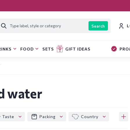
L
Search
RINKS
FOOD
SETS
GIFT IDEAS
PRO
r
d water
Taste
Packing
Country