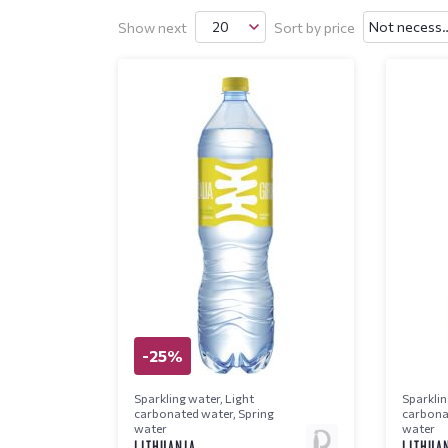
20
Not necessa
Show next
Sort by price
-25%
Sparkling water
,
Light
Sparklin
carbonated water
,
Spring
carbona
water
water
LITHUANIA
LITHUA