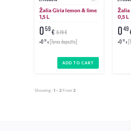
Žalia Giria lemon & lime
Žalia
1,5 L
0,5 L
0
0
59
49
€
0.79 €
+
0
+
0
10
10
[Taras depozīts]
[T
€
€
ADD TO CART
Showing :
1 -
2
From
2