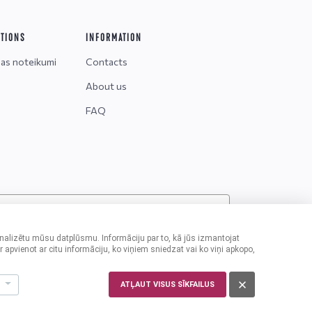
ITIONS
INFORMATION
nas noteikumi
Contacts
About us
FAQ
sonas, kuras ir sasniegušas vismaz 18 gadu vecumu.
nalizētu mūsu datplūsmu. Informāciju par to, kā jūs izmantojat
apvienot ar citu informāciju, ko viņiem sniedzat vai ko viņi apkopo,
ATĻAUT VISUS SĪKFAILUS