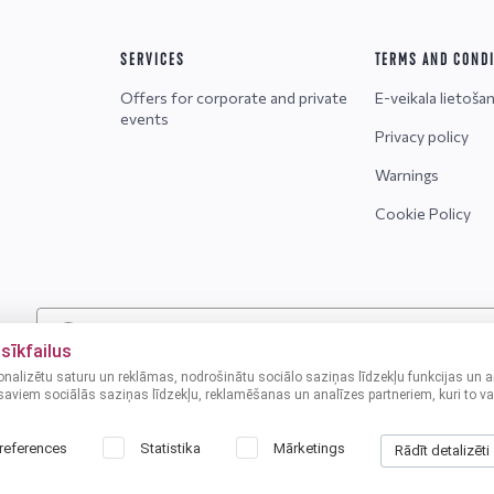
SERVICES
TERMS AND COND
Offers for corporate and private
E-veikala lietoša
events
Privacy policy
Warnings
Cookie Policy
Uzmanību! Alkoholiskos dzērienus var iegādāties tikai per
sīkfailus
onalizētu saturu un reklāmas, nodrošinātu sociālo saziņas līdzekļu funkcijas un a
aviem sociālās saziņas līdzekļu, reklamēšanas un analīzes partneriem, kuri to var 
references
Statistika
Mārketings
Rādīt detalizēti