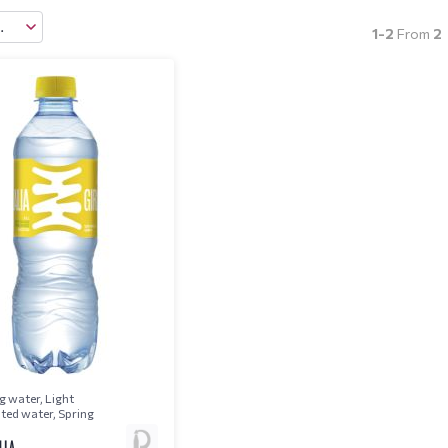
ry
1-2
From
2
g water
,
Light
ted water
,
Spring
NIA