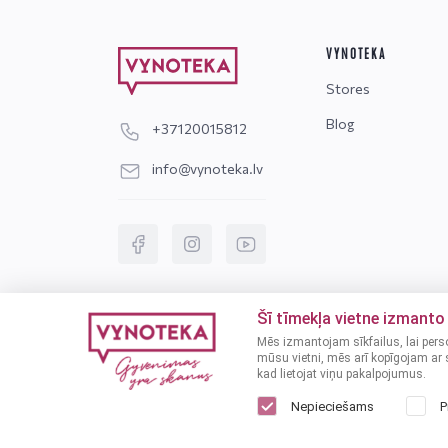
VYNOTEKA
Stores
Blog
+37120015812
info@vynoteka.lv
Šī tīmekļa vietne izmanto 
Mēs izmantojam sīkfailus, lai pers
mūsu vietni, mēs arī kopīgojam ar s
kad lietojat viņu pakalpojumus.
© 2024 VYNOTEKA - All rights reserved
Nepieciešams
P