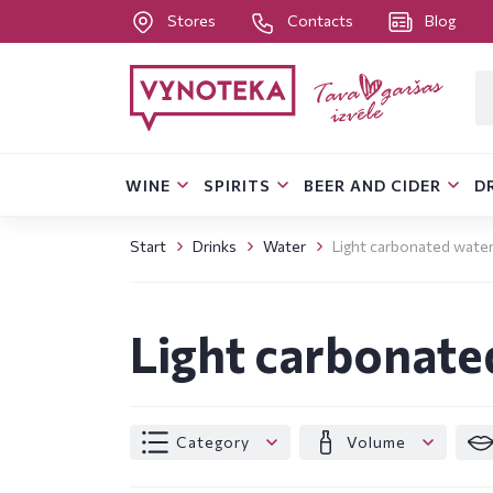
Stores
Contacts
Blog
WINE
SPIRITS
BEER AND CIDER
D
Start
Drinks
Water
Light carbonated wate
Light carbonate
Category
Volume