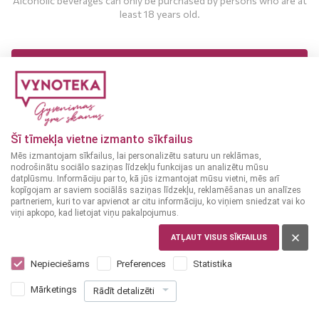
Alcoholic beverages can only be purchased by persons who are at
least 18 years old.
MAN IR 18 UN VAIRĀK GADI
MAN NAV 18 GADU
Šī tīmekļa vietne izmanto sīkfailus
Mēs izmantojam sīkfailus, lai personalizētu saturu un reklāmas,
nodrošinātu sociālo saziņas līdzekļu funkcijas un analizētu mūsu
datplūsmu. Informāciju par to, kā jūs izmantojat mūsu vietni, mēs arī
kopīgojam ar saviem sociālās saziņas līdzekļu, reklamēšanas un analīzes
Dry wine
Dry wine
partneriem, kuri to var apvienot ar citu informāciju, ko viņiem sniedzat vai ko
SPAIN,
JUMILLA
SPAIN
viņi apkopo, kad lietojat viņu pakalpojumus.
Gran Pasas Monastrell
Piqueras black label
ATĻAUT VISUS SĪKFAILUS
0,75 L
14.5%
0,75 L
14%
Nepieciešams
Preferences
Statistika
10
7
99
79
Mārketings
Rādīt detalizēti
€
€