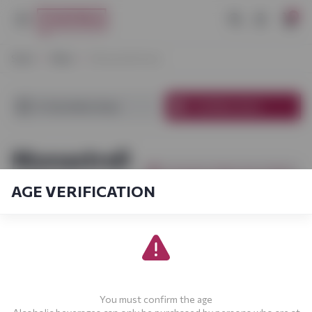
0
Start
Wine
Monastrell wine
In Vynoteka shops
In Online store
Monastrell
[products_filter.show_filter]
wine
AGE VERIFICATION
[sort_by.short]
1-17
From
17
You must confirm the age