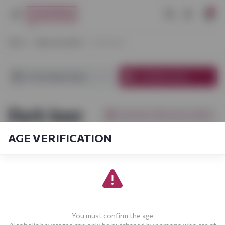
0
Start
Beer and cider
Dark beer
In Vynoteka shops
In Online store
Dark beer
[products_filter.show_filter]
AGE VERIFICATION
[sort_by.short]
1-13
From
13
You must confirm the age