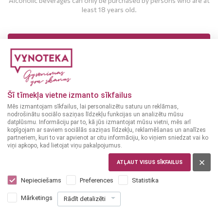
Alcoholic beverages can only be purchased by persons who are at
least 18 years old.
MAN IR 18 UN VAIRĀK GADI
MAN NAV 18 GADU
Šī tīmekļa vietne izmanto sīkfailus
Mēs izmantojam sīkfailus, lai personalizētu saturu un reklāmas,
nodrošinātu sociālo saziņas līdzekļu funkcijas un analizētu mūsu
Dark beer
Beer
datplūsmu. Informāciju par to, kā jūs izmantojat mūsu vietni, mēs arī
LITHUANIA
IRELAND
kopīgojam ar saviem sociālās saziņas līdzekļu, reklamēšanas un analīzes
partneriem, kuri to var apvienot ar citu informāciju, ko viņiem sniedzat vai ko
Kanapinis Tamsus 1 L
Guinness Draught
viņi apkopo, kad lietojat viņu pakalpojumus.
5.3%
0,44 L
4.2%
ATĻAUT VISUS SĪKFAILUS
3
2
19
35
Nepieciešams
Preferences
Statistika
€
€
+
0
+
0
Mārketings
10
10
[Taras depozīts]
[Taras depozīts]
Rādīt detalizēti
€
€