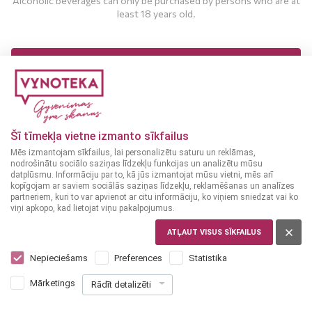
Alcoholic beverages can only be purchased by persons who are at
least 18 years old.
MAN IR 18 UN VAIRĀK GADI
MAN NAV 18 GADU
Šī tīmekļa vietne izmanto sīkfailus
Liqueur
Liqueur
ITALY
ITALY
Mēs izmantojam sīkfailus, lai personalizētu saturu un reklāmas,
nodrošinātu sociālo saziņas līdzekļu funkcijas un analizētu mūsu
Limonello Ricetta
Keglevich Vodka
datplūsmu. Informāciju par to, kā jūs izmantojat mūsu vietni, mēs arī
Originale 0,7 L
28%
Strawberry 0,7 L
18%
kopīgojam ar saviem sociālās saziņas līdzekļu, reklamēšanas un analīzes
partneriem, kuri to var apvienot ar citu informāciju, ko viņiem sniedzat vai ko
viņi apkopo, kad lietojat viņu pakalpojumus.
22
11
99
89
€
€
ATĻAUT VISUS SĪKFAILUS
Nepieciešams
Preferences
Statistika
ADD TO CART
ADD TO CART
Mārketings
Rādīt detalizēti