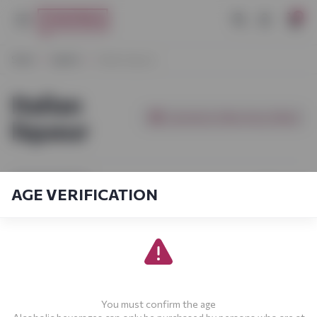
0
Start
Spirits
Italian liqueur
Italian
[products_filter.show_filter]
liqueur
[sort_by.short]
1-10
From
10
AGE VERIFICATION
You must confirm the age