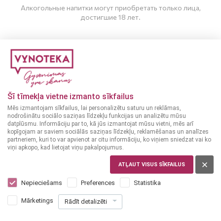
Алкогольные напитки могут приобретать только лица,
достигшие 18 лет.
МНЕ ИСПОЛНИЛОСЬ 20 ЛЕТ
МНЕ НЕТ 20 ЛЕТ
Яблочный Сидр
Яблочный Сидр
ЛАТВИЯ
ЛАТВИЯ
Šī tīmekļa vietne izmanto sīkfailus
Lielvārdes Craft 0,5 л
Abavas Ābolu medium
Mēs izmantojam sīkfailus, lai personalizētu saturu un reklāmas,
5.6%
0,75 л
7.5%
nodrošinātu sociālo saziņas līdzekļu funkcijas un analizētu mūsu
datplūsmu. Informāciju par to, kā jūs izmantojat mūsu vietni, mēs arī
kopīgojam ar saviem sociālās saziņas līdzekļu, reklamēšanas un analīzes
1
9
65
19
partneriem, kuri to var apvienot ar citu informāciju, ko viņiem sniedzat vai ko
€
€
viņi apkopo, kad lietojat viņu pakalpojumus.
+
0
+
0
10
10
[Taras depozīts]
[Taras depozīts]
€
€
ATĻAUT VISUS SĪKFAILUS
Nepieciešams
Preferences
Statistika
ДОБАВИТЬ В
ДОБАВИТЬ В
Mārketings
Rādīt detalizēti
КОРЗИНУ
КОРЗИНУ