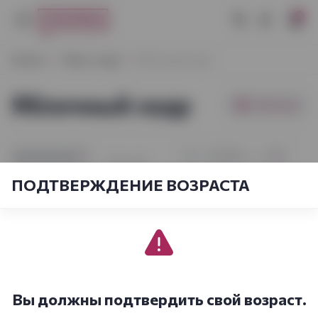
0
Начало
Пиво и сидр
Яблочный сидр
Яблочный сидр
Фильтры
[sort_by.short]
1
из
2
1-21
из
42
ПОДТВЕРЖДЕНИЕ ВОЗРАСТА
Вы должны подтвердить свой возраст.