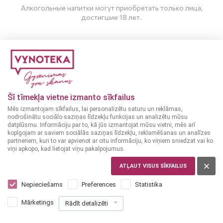
Алкогольные напитки могут приобретать только лица,
достигшие 18 лет.
МНЕ ИСПОЛНИЛОСЬ 20 ЛЕТ
МНЕ НЕТ 20 ЛЕТ
Джин
Джин
ЭСТОНИЯ
ЭСТОНИЯ
Šī tīmekļa vietne izmanto sīkfailus
Kada Tikri 0,5 л
37.5%
Kada Longero 0,5 л
Mēs izmantojam sīkfailus, lai personalizētu saturu un reklāmas,
38%
nodrošinātu sociālo saziņas līdzekļu funkcijas un analizētu mūsu
datplūsmu. Informāciju par to, kā jūs izmantojat mūsu vietni, mēs arī
kopīgojam ar saviem sociālās saziņas līdzekļu, reklamēšanas un analīzes
9
9
39
39
partneriem, kuri to var apvienot ar citu informāciju, ko viņiem sniedzat vai ko
€
€
viņi apkopo, kad lietojat viņu pakalpojumus.
ATĻAUT VISUS SĪKFAILUS
ДОБАВИТЬ В
ДОБАВИТЬ В
Nepieciešams
Preferences
Statistika
КОРЗИНУ
КОРЗИНУ
Mārketings
Rādīt detalizēti