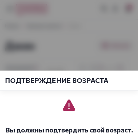
0
Начало
Крепкие напитки
Джин
Джин
Фильтры
[sort_by.short]
1
из
5
1-21
из
86
ПОДТВЕРЖДЕНИЕ ВОЗРАСТА
Вы должны подтвердить свой возраст.