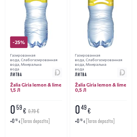
-25%
Газированная
Газированная
вода
,
Слабогазированная
вода
,
Слабогазированная
вода
,
Мінеральна
вода
,
Мінеральна
вода
вода
ЛИТВА
ЛИТВА
Žalia Giria lemon & lime
Žalia Giria lemon & lime
1,5 Л
0,5 Л
0
0
59
49
€
€
0.79 €
+
0
+
0
10
10
[Taras depozīts]
[Taras depozīts]
€
€