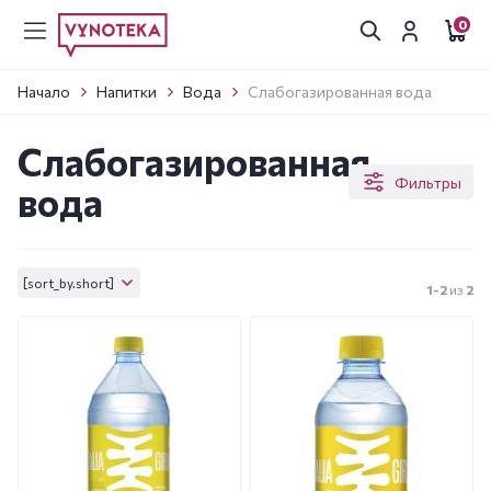
0
Начало
Напитки
Вода
Слабогазированная вода
Слабогазированная
Фильтры
вода
[sort_by.short]
1-2
из
2