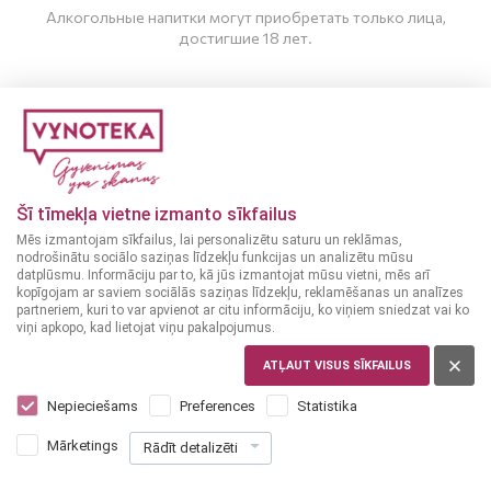
Алкогольные напитки могут приобретать только лица,
достигшие 18 лет.
МНЕ ИСПОЛНИЛОСЬ 20 ЛЕТ
МНЕ НЕТ 20 ЛЕТ
Šī tīmekļa vietne izmanto sīkfailus
Mēs izmantojam sīkfailus, lai personalizētu saturu un reklāmas,
Пивные
nodrošinātu sociālo saziņas līdzekļu funkcijas un analizētu mūsu
коктейли
,
Светлое
Светлое пиво
datplūsmu. Informāciju par to, kā jūs izmantojat mūsu vietni, mēs arī
пиво
ГЕРМАНИЯ
kopīgojam ar saviem sociālās saziņas līdzekļu, reklamēšanas un analīzes
ГЕРМАНИЯ
partneriem, kuri to var apvienot ar citu informāciju, ko viņiem sniedzat vai ko
HOLSTEN Premium
viņi apkopo, kad lietojat viņu pakalpojumus.
Salitos Tequila 0,33 L
0,5 L
4.5%
5.9%
ATĻAUT VISUS SĪKFAILUS
0
95
Nepieciešams
Preferences
Statistika
1
€
65
€
+
0
Mārketings
10
[Taras depozīts]
Rādīt detalizēti
€
+
0
10
[Taras depozīts]
€