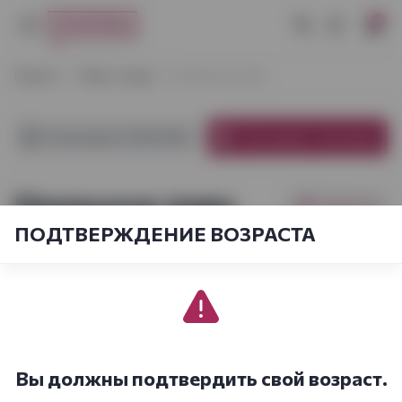
0
Начало
Пиво и сидр
Немецкое пиво
В магазинах VYNOTEKA
В интернет-магазине
Немецкое пиво
Фильтры
ПОДТВЕРЖДЕНИЕ ВОЗРАСТА
[sort_by.short]
1-2
из
2
Вы должны подтвердить свой возраст.