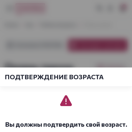
0
Начало
Еда
Рыбные продукты
Печень трески
В магазинах VYNOTEKA
В интернет-магазине
Печень трески
Фильтры
ПОДТВЕРЖДЕНИЕ ВОЗРАСТА
[sort_by.short]
1-1
из
1
Вы должны подтвердить свой возраст.