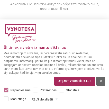
Алкогольные напитки могут приобретать только лица,
достигшие 18 лет.
МНЕ ИСПОЛНИЛОСЬ 20 ЛЕТ
МНЕ НЕТ 20 ЛЕТ
Šī tīmekļa vietne izmanto sīkfailus
Mēs izmantojam sīkfailus, lai personalizētu saturu un reklāmas,
nodrošinātu sociālo saziņas līdzekļu funkcijas un analizētu mūsu
печень трески
datplūsmu. Informāciju par to, kā jūs izmantojat mūsu vietni, mēs arī
НОРВЕГИЯ
kopīgojam ar saviem sociālās saziņas līdzekļu, reklamēšanas un analīzes
partneriem, kuri to var apvienot ar citu informāciju, ko viņiem sniedzat vai ko
King's Crown печень
viņi apkopo, kad lietojat viņu pakalpojumus.
трески 115 г
ATĻAUT VISUS SĪKFAILUS
1
99
Nepieciešams
Preferences
Statistika
€
Mārketings
Rādīt detalizēti