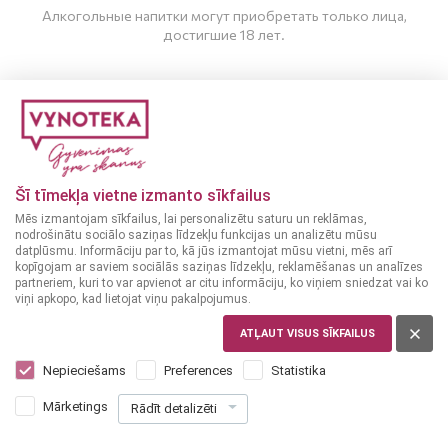
Алкогольные напитки могут приобретать только лица,
достигшие 18 лет.
МНЕ ИСПОЛНИЛОСЬ 20 ЛЕТ
МНЕ НЕТ 20 ЛЕТ
Пиво
Светлое пиво
ЧЕХИЯ
ЧЕХИЯ
Šī tīmekļa vietne izmanto sīkfailus
Krušovice Imperial 0,5
Staropramen Premium
Mēs izmantojam sīkfailus, lai personalizētu saturu un reklāmas,
л
5%
0,5 L
5%
nodrošinātu sociālo saziņas līdzekļu funkcijas un analizētu mūsu
datplūsmu. Informāciju par to, kā jūs izmantojat mūsu vietni, mēs arī
kopīgojam ar saviem sociālās saziņas līdzekļu, reklamēšanas un analīzes
partneriem, kuri to var apvienot ar citu informāciju, ko viņiem sniedzat vai ko
viņi apkopo, kad lietojat viņu pakalpojumus.
ТОЛЬКО В МАГАЗИНАХ
ТОЛЬКО В МАГАЗИНАХ
ATĻAUT VISUS SĪKFAILUS
Nepieciešams
Preferences
Statistika
Mārketings
Отображается :
1 -
2
из
2
Rādīt detalizēti