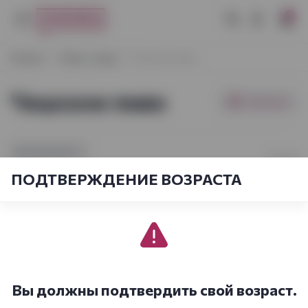
0
Начало
Пиво и сидр
Чешское пиво
Чешское пиво
Фильтры
[sort_by.short]
1-2
из
2
ПОДТВЕРЖДЕНИЕ ВОЗРАСТА
Вы должны подтвердить свой возраст.