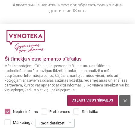
Алкогольные напитки могут приобретать только лица,
достигшие 18 лет.
МНЕ ИСПОЛНИЛОСЬ 20 ЛЕТ
МНЕ НЕТ 20 ЛЕТ
Šī tīmekļa vietne izmanto sīkfailus
Ликер
Ликер
СЛОВАКИЯ
СЛОВАКИЯ
Mēs izmantojam sīkfailus, lai personalizētu saturu un reklāmas,
nodrošinātu sociālo saziņas līdzekļu funkcijas un analizētu mūsu
Buschjagers 0,7 Л
35%
Tatra Balsam Special 52
datplūsmu. Informāciju par to, kā jūs izmantojat mūsu vietni, mēs arī
0,7 Л
52%
kopīgojam ar saviem sociālās saziņas līdzekļu, reklamēšanas un analīzes
partneriem, kuri to var apvienot ar citu informāciju, ko viņiem sniedzat vai ko
viņi apkopo, kad lietojat viņu pakalpojumus.
13
23
99
99
€
€
ATĻAUT VISUS SĪKFAILUS
Nepieciešams
Preferences
Statistika
ДОБАВИТЬ В
ДОБАВИТЬ В
Mārketings
Rādīt detalizēti
КОРЗИНУ
КОРЗИНУ