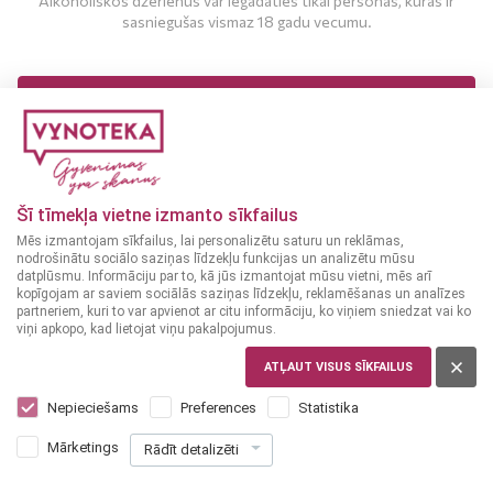
Alkoholiskos dzērienus var iegādāties tikai personas, kuras ir
sasniegušas vismaz 18 gadu vecumu.
MAN IR 18 UN VAIRĀK GADI
MAN NAV 18 GADU
Šī tīmekļa vietne izmanto sīkfailus
Mēs izmantojam sīkfailus, lai personalizētu saturu un reklāmas,
nodrošinātu sociālo saziņas līdzekļu funkcijas un analizētu mūsu
datplūsmu. Informāciju par to, kā jūs izmantojat mūsu vietni, mēs arī
kopīgojam ar saviem sociālās saziņas līdzekļu, reklamēšanas un analīzes
partneriem, kuri to var apvienot ar citu informāciju, ko viņiem sniedzat vai ko
viņi apkopo, kad lietojat viņu pakalpojumus.
AUSTRIEŠU
Sonnengold Gruner Veltliner baltvīns
ATĻAUT VISUS SĪKFAILUS
0,75L 11,5%
Nepieciešams
Preferences
Statistika
Mārketings
Rādīt detalizēti
6
99
€