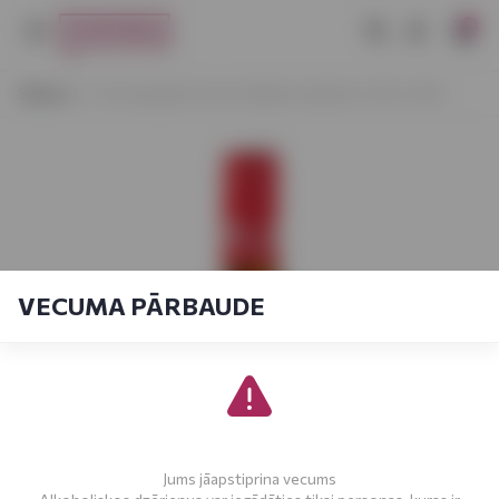
0
Sākums
Sonnengold Gruner Veltliner baltvīns 0,75L 11,5%
VECUMA PĀRBAUDE
Jums jāapstiprina vecums