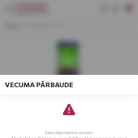
0
Sākums
Semedorato 0,33 l
VECUMA PĀRBAUDE
Jums jāapstiprina vecums