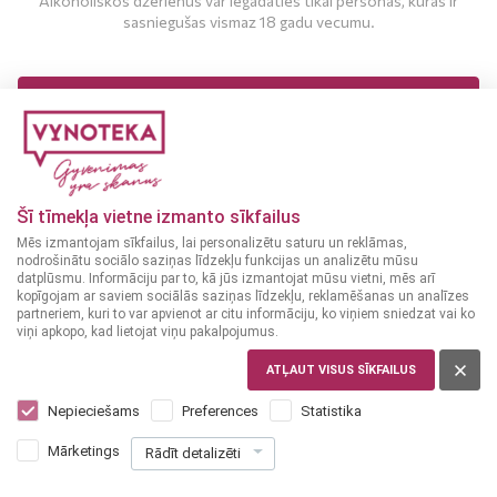
Alkoholiskos dzērienus var iegādāties tikai personas, kuras ir
sasniegušas vismaz 18 gadu vecumu.
MAN IR 18 UN VAIRĀK GADI
MAN NAV 18 GADU
Šī tīmekļa vietne izmanto sīkfailus
Mēs izmantojam sīkfailus, lai personalizētu saturu un reklāmas,
nodrošinātu sociālo saziņas līdzekļu funkcijas un analizētu mūsu
datplūsmu. Informāciju par to, kā jūs izmantojat mūsu vietni, mēs arī
kopīgojam ar saviem sociālās saziņas līdzekļu, reklamēšanas un analīzes
partneriem, kuri to var apvienot ar citu informāciju, ko viņiem sniedzat vai ko
viņi apkopo, kad lietojat viņu pakalpojumus.
ITĀLIJA
Semedorato 0,33 l
ATĻAUT VISUS SĪKFAILUS
Nepieciešams
Preferences
Statistika
1
79
€
Mārketings
Rādīt detalizēti
+
0
10
[Taras depozīts]
€