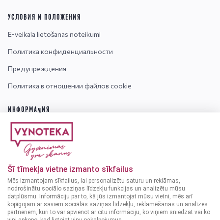
УСЛОВИЯ И ПОЛОЖЕНИЯ
E-veikala lietošanas noteikumi
Политика конфиденциальности
Предупреждения
Политика в отношении файлов cookie
ИНФОРМАЦИЯ
Контакты
О нас
Вопросы-Ответы
Šī tīmekļa vietne izmanto sīkfailus
Mēs izmantojam sīkfailus, lai personalizētu saturu un reklāmas,
nodrošinātu sociālo saziņas līdzekļu funkcijas un analizētu mūsu
Внимание! Алкогольные напитки могут приобретать
datplūsmu. Informāciju par to, kā jūs izmantojat mūsu vietni, mēs arī
только лица, достигшие 18 лет.
kopīgojam ar saviem sociālās saziņas līdzekļu, reklamēšanas un analīzes
partneriem, kuri to var apvienot ar citu informāciju, ko viņiem sniedzat vai ko