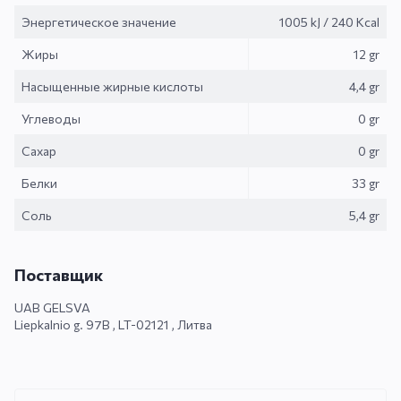
Энергетическое значение
1005 kJ
/
240 Kcal
Жиры
12 gr
Насыщенные жирные кислоты
4,4 gr
Углеводы
0 gr
Сахар
0 gr
Белки
33 gr
Cоль
5,4 gr
Поставщик
UAB GELSVA
Liepkalnio g. 97B , LT-02121 , Литва