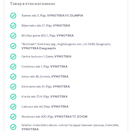
Товар в этих магазинах
Āzenes iela 5, Rīga,
VYNOTEKA I/C OLIMPIA
Biķernieku iela 21, Rīga,
VYNOTEKA
Brīvības gatve 402 C, Rīga,
VYNOTEKA
"Burtnieki", Kalkūnes pag., Augšdaugavas nov., LV-5449, Daugavpils,
VYNOTEKA Daugavpils
Centra laukums 1, Ezere,
VYNOTEKA
Grostonas iela 1, Rīga,
VYNOTEKA
Jomas iela 46, Jūrmala,
VYNOTEKA
Kalnciema iela 41, Rīga,
VYNOTEKA
Krasta iela 70 A, Rīga,
VYNOTEKA
Lietuvas iela 44, Eleja,
VYNOTEKA
Maskavas iela 400, Rīga,
VYNOTEKA TC ZOOM
Saločiai–Grenctāle Lietuva–Latvija Государственная граница, Grenctāle,
VYNOTEKA