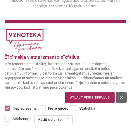
Alkoholiskos dzērienus var iegādāties tikai personas, kuras ir
sasniegušas vismaz 18 gadu vecumu.
MAN IR 18 UN VAIRĀK GADI
MAN NAV 18 GADU
Šī tīmekļa vietne izmanto sīkfailus
Mēs izmantojam sīkfailus, lai personalizētu saturu un reklāmas,
nodrošinātu sociālo saziņas līdzekļu funkcijas un analizētu mūsu
datplūsmu. Informāciju par to, kā jūs izmantojat mūsu vietni, mēs arī
kopīgojam ar saviem sociālās saziņas līdzekļu, reklamēšanas un analīzes
partneriem, kuri to var apvienot ar citu informāciju, ko viņiem sniedzat vai ko
viņi apkopo, kad lietojat viņu pakalpojumus.
LATVIJA
MEŽPILS GAIŠAIS 5.3% 0,5L
ATĻAUT VISUS SĪKFAILUS
Nepieciešams
Preferences
Statistika
1
55
€
Mārketings
Rādīt detalizēti
+
0
10
[Taras depozīts]
€