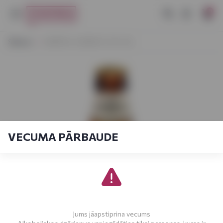
0
Sākums
MEŽPILS GAIŠAIS 5.3% 0,5L
VECUMA PĀRBAUDE
Jums jāapstiprina vecums