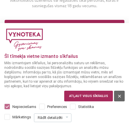
Alkoholiskos dzērienus var iegādāties tikai personas, kuras ir
sasniegušas vismaz 18 gadu vecumu.
MAN IR 18 UN VAIRĀK GADI
MAN NAV 18 GADU
Šī tīmekļa vietne izmanto sīkfailus
Mēs izmantojam sīkfailus, lai personalizētu saturu un reklāmas,
nodrošinātu sociālo saziņas līdzekļu funkcijas un analizētu mūsu
datplūsmu. Informāciju par to, kā jūs izmantojat mūsu vietni, mēs arī
kopīgojam ar saviem sociālās saziņas līdzekļu, reklamēšanas un analīzes
partneriem, kuri to var apvienot ar citu informāciju, ko viņiem sniedzat vai ko
viņi apkopo, kad lietojat viņu pakalpojumus.
LIETUVA
Kvietinis alus 4,6% 1L
ATĻAUT VISUS SĪKFAILUS
Nepieciešams
Preferences
Statistika
2
99
€
Mārketings
Rādīt detalizēti
+
0
10
[Taras depozīts]
€