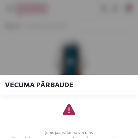
0
Sākums
Kvietinis alus 4,6% 1L
VECUMA PĀRBAUDE
Jums jāapstiprina vecums