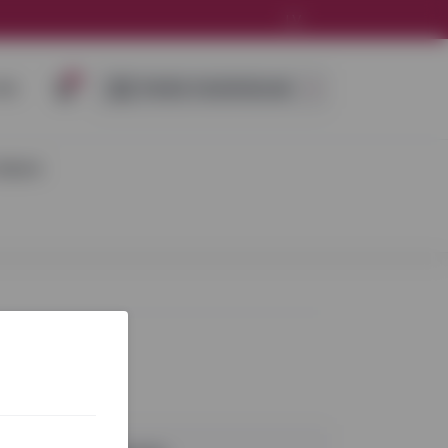
LV
0
IES
ĪPAŠIE PIEDĀVĀJUMI
DEJAS