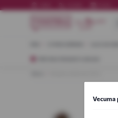
Veikali
Kontakti
Emuārs
VĪNS
STIPRIE DZĒRIENI
ALUS UN SID
PĀRTIKAS PRODUKTU AKCIJAS
Sākums
Kalnapinis tumšais alus 5,3% 1L
Vecuma 
LIETUVA