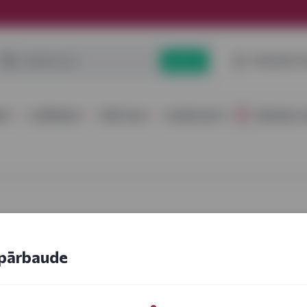
PIESLĒGT
Meklēt
RS
DZĒRIENI
PĀRTIKA
KOMPLEKTI
DĀVANU I
pārbaude