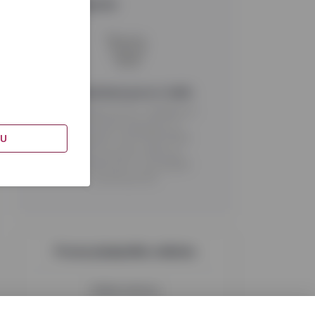
Iepirkumu grozs
Jūsu iepirkumu grozs ir tukšs
Pievienojiet preces, noklikšķinot
uz "Pievienot grozam" un
piesakieties savā VYNOTEKA
DU
kontā vai, ja jums tāda nav,
izveidojiet kontu. Grozā jābūt
precēm par €5.
Preces pieejamība veikalos
Veikalu adreses