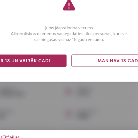
pinis tumšais alus 5,3% 1L
Jums jāapstiprina vecums
Alkoholiskos dzērienus var iegādāties tikai personas, kuras ir
as depozīts]
sasniegušas vismaz 18 gadu vecumu.
PIEVIENOT GROZAM
R 18 UN VAIRĀK GADI
MAN NAV 18 GA
ategorija
Stiprums
Tumšais alus
5.3 %
lus stils
Iepakojums
ils
Stikls
lus tips
Tilpums
sīkfailus