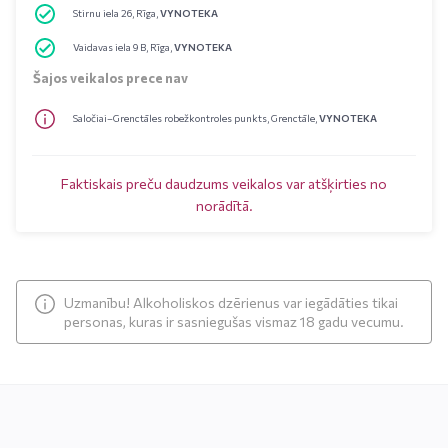
Stirnu iela 26, Rīga,
VYNOTEKA
Vaidavas iela 9 B, Rīga,
VYNOTEKA
Šajos veikalos prece nav
Saločiai–Grenctāles robežkontroles punkts, Grenctāle,
VYNOTEKA
Faktiskais preču daudzums veikalos var atšķirties no
norādītā.
Uzmanību! Alkoholiskos dzērienus var iegādāties tikai
personas, kuras ir sasniegušas vismaz 18 gadu vecumu.