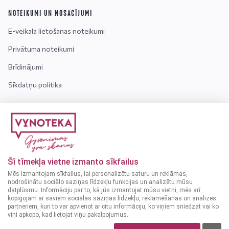
NOTEIKUMI UN NOSACĪJUMI
E-veikala lietošanas noteikumi
Privātuma noteikumi
Brīdinājumi
Sīkdatņu politika
INFORMĀCIJA
Kontakti
Par mums
Šī tīmekļa vietne izmanto sīkfailus
Bieži uzdotie jautājumi
Mēs izmantojam sīkfailus, lai personalizētu saturu un reklāmas,
nodrošinātu sociālo saziņas līdzekļu funkcijas un analizētu mūsu
datplūsmu. Informāciju par to, kā jūs izmantojat mūsu vietni, mēs arī
Uzmanību! Alkoholiskos dzērienus var iegādāties tikai
kopīgojam ar saviem sociālās saziņas līdzekļu, reklamēšanas un analīzes
personas, kuras ir sasniegušas vismaz 18 gadu vecumu.
partneriem, kuri to var apvienot ar citu informāciju, ko viņiem sniedzat vai ko
viņi apkopo, kad lietojat viņu pakalpojumus.