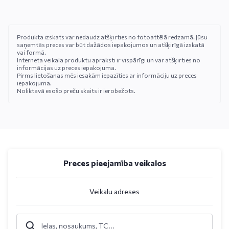
Produkta izskats var nedaudz atšķirties no fotoattēlā redzamā. Jūsu
saņemtās preces var būt dažādos iepakojumos un atšķirīgā izskatā
vai formā.
Interneta veikala produktu apraksti ir vispārīgi un var atšķirties no
informācijas uz preces iepakojuma.
Pirms lietošanas mēs iesakām iepazīties ar informāciju uz preces
iepakojuma.
Noliktavā esošo preču skaits ir ierobežots.
Preces pieejamība veikalos
Veikalu adreses