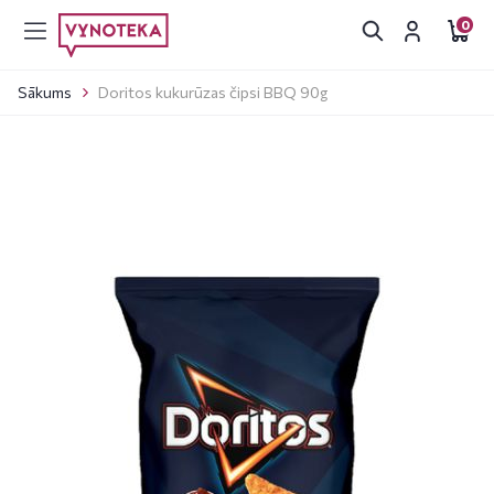
0
Sākums
Doritos kukurūzas čipsi BBQ 90g