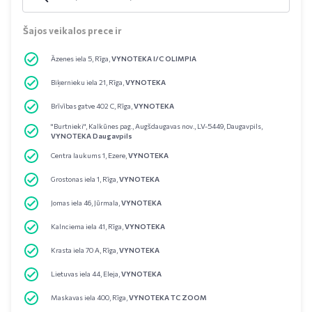
Šajos veikalos prece ir
Āzenes iela 5, Rīga,
VYNOTEKA I/C OLIMPIA
Biķernieku iela 21, Rīga,
VYNOTEKA
Brīvības gatve 402 C, Rīga,
VYNOTEKA
"Burtnieki", Kalkūnes pag., Augšdaugavas nov., LV-5449, Daugavpils,
VYNOTEKA Daugavpils
Centra laukums 1, Ezere,
VYNOTEKA
Grostonas iela 1, Rīga,
VYNOTEKA
Jomas iela 46, Jūrmala,
VYNOTEKA
Kalnciema iela 41, Rīga,
VYNOTEKA
Krasta iela 70 A, Rīga,
VYNOTEKA
Lietuvas iela 44, Eleja,
VYNOTEKA
Maskavas iela 400, Rīga,
VYNOTEKA TC ZOOM