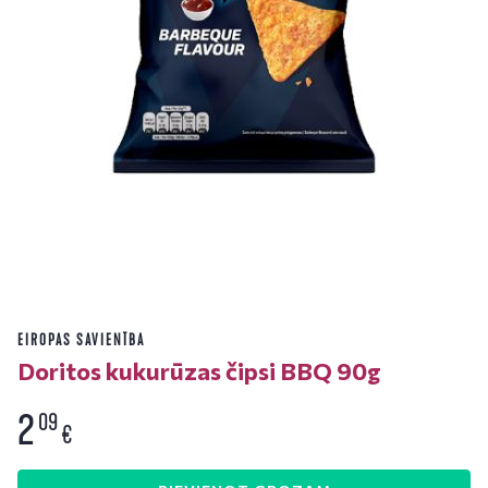
EIROPAS SAVIENĪBA
Doritos kukurūzas čipsi BBQ 90g
2
09
€