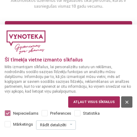
Alkoholiskos dzērienus var iegādāties tikai personas, kuras ir
sasniegušas vismaz 18 gadu vecumu.
MAN IR 18 UN VAIRĀK GADI
MAN NAV 18 GADU
Šī tīmekļa vietne izmanto sīkfailus
Mēs izmantojam sīkfailus, lai personalizētu saturu un reklāmas,
nodrošinātu sociālo saziņas līdzekļu funkcijas un analizētu mūsu
datplūsmu. Informāciju par to, kā jūs izmantojat mūsu vietni, mēs arī
kopīgojam ar saviem sociālās saziņas līdzekļu, reklamēšanas un analīzes
partneriem, kuri to var apvienot ar citu informāciju, ko viņiem sniedzat vai ko
viņi apkopo, kad lietojat viņu pakalpojumus.
LATVIJA
Cēsu Alus Brūža Tradicionālais 0,5L 5%
ATĻAUT VISUS SĪKFAILUS
Nepieciešams
Preferences
Statistika
1
35
€
Mārketings
Rādīt detalizēti
+
0
10
[Taras depozīts]
€