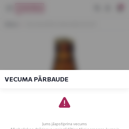
0
Sākums
Cēsu Alus Brūža Tradicionālais 0,5L 5%
VECUMA PĀRBAUDE
Jums jāapstiprina vecums